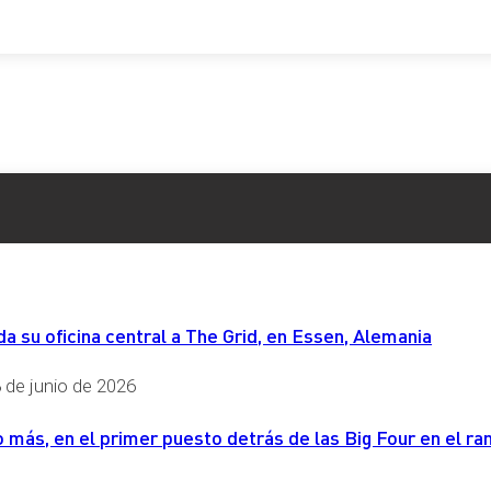
 su oficina central a The Grid, en Essen, Alemania
 de junio de 2026
más, en el primer puesto detrás de las Big Four en el ran