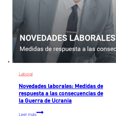
Laboral
Novedades laborales: Medidas de
respuesta a las consecuencias de
la Guerra de Ucrania
Novedades
Leer más