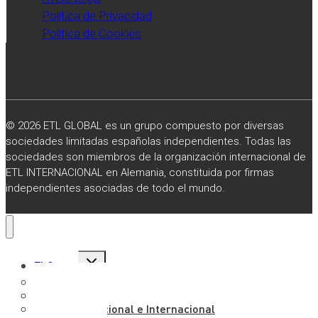
Política de Privacidad
Política de Cookies
© 2026 ETL GLOBAL es un grupo compuesto por diversas
sociedades limitadas españolas independientes. Todas las
sociedades son miembros de la organización internacional de
ETL INTERNACIONAL en Alemania, constituida por firmas
independientes asociadas de todo el mundo.
Alternar
El Grupo
menú
hijo
Sobre Nosotros
Misión, Visión y Valores
Presencia Nacional e Internacional