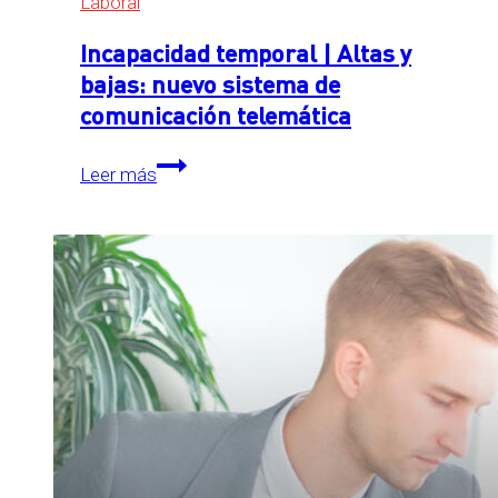
Laboral
Incapacidad temporal | Altas y
bajas: nuevo sistema de
comunicación telemática
Incapacidad
Leer más
temporal
|
Altas
y
bajas:
nuevo
sistema
de
comunicación
telemática