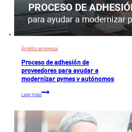
Ámbito empresa
Proceso de adhesión de
proveedores para ayudar a
modernizar pymes y autónomos
Proceso
Leer más
de
adhesión
de
proveedores
para