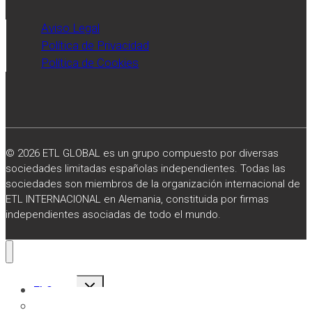
Aviso Legal
Política de Privacidad
Política de Cookies
© 2026 ETL GLOBAL es un grupo compuesto por diversas
sociedades limitadas españolas independientes. Todas las
sociedades son miembros de la organización internacional de
ETL INTERNACIONAL en Alemania, constituida por firmas
independientes asociadas de todo el mundo.
Alternar
El Grupo
menú
hijo
Sobre Nosotros