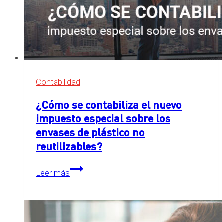
Contabilidad
¿Cómo se contabiliza el nuevo
impuesto especial sobre los
envases de plástico no
reutilizables?
¿Cómo
Leer más
se
contabiliza
el
nuevo