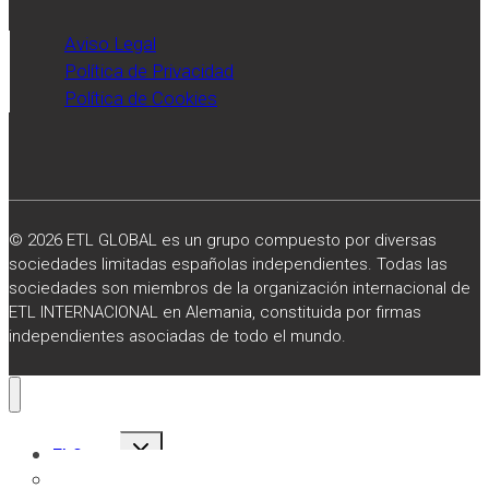
Aviso Legal
Política de Privacidad
Política de Cookies
© 2026 ETL GLOBAL es un grupo compuesto por diversas
sociedades limitadas españolas independientes. Todas las
sociedades son miembros de la organización internacional de
ETL INTERNACIONAL en Alemania, constituida por firmas
independientes asociadas de todo el mundo.
Alternar
El Grupo
menú
hijo
Sobre Nosotros