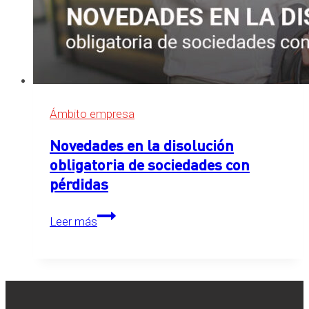
Ámbito empresa
Novedades en la disolución
obligatoria de sociedades con
pérdidas
Novedades
Leer más
en
la
disolución
obligatoria
de