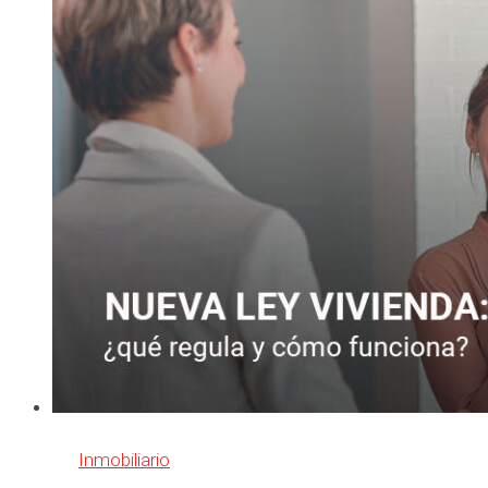
Ley
de
la
Vivienda?
Inmobiliario