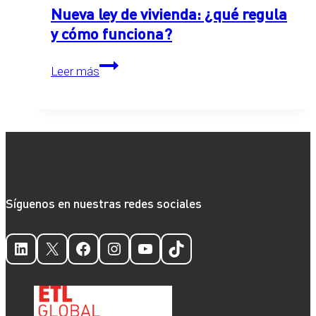
Nueva ley de vivienda: ¿qué regula
y cómo funciona?
Nueva
Leer más
ley
de
vivienda:
¿qué
regula
y
cómo
Síguenos en nuestras redes sociales
funciona?
LinkedIn
X
Facebook
Instagram
YouTube
TikTok