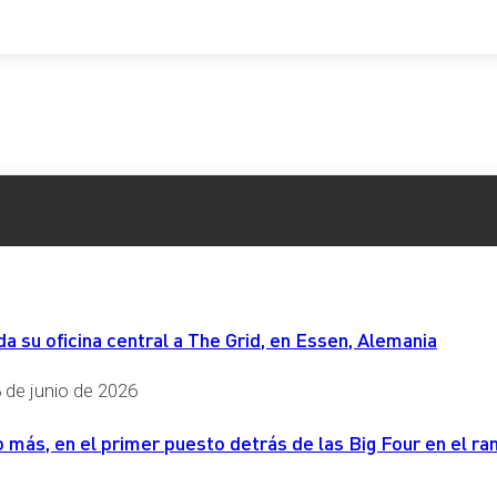
 su oficina central a The Grid, en Essen, Alemania
 de junio de 2026
más, en el primer puesto detrás de las Big Four en el ran