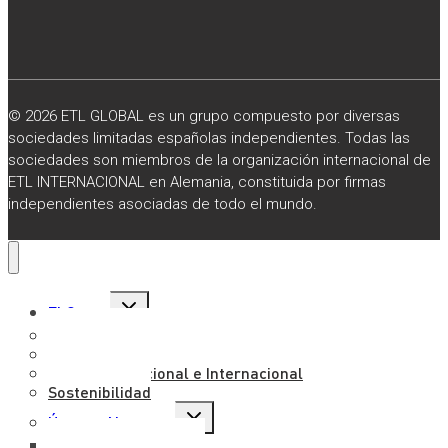
© 2026 ETL GLOBAL es un grupo compuesto por diversas
sociedades limitadas españolas independientes. Todas las
sociedades son miembros de la organización internacional de
ETL INTERNACIONAL en Alemania, constituida por firmas
independientes asociadas de todo el mundo.
Alternar
El Grupo
menú
hijo
Sobre Nosotros
Misión, Visión y Valores
Presencia Nacional e Internacional
Sostenibilidad
Alternar
Únete a Nosotros
menú
hijo
Trabaja con Nosotros