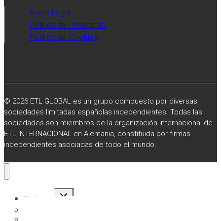
Aviso Legal
Política de Privacidad
Política de Cookies
© 2026 ETL GLOBAL es un grupo compuesto por diversas
sociedades limitadas españolas independientes. Todas las
sociedades son miembros de la organización internacional de
ETL INTERNACIONAL en Alemania, constituida por firmas
independientes asociadas de todo el mundo.
Alternar
El Grupo
menú
hijo
Sobre Nosotros
Misión, Visión y Valores