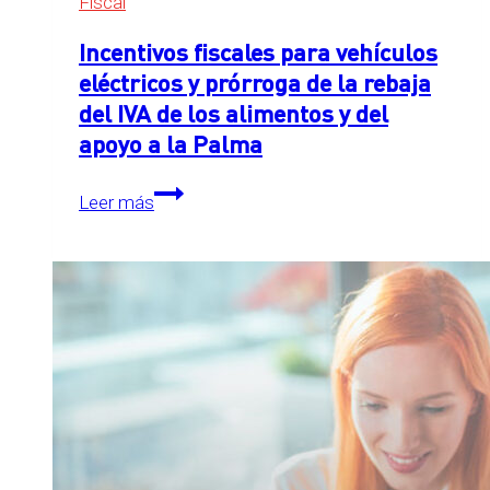
Fiscal
Incentivos fiscales para vehículos
eléctricos y prórroga de la rebaja
del IVA de los alimentos y del
apoyo a la Palma
Incentivos
Leer más
fiscales
para
vehículos
eléctricos
y
prórroga
de
la
rebaja
del