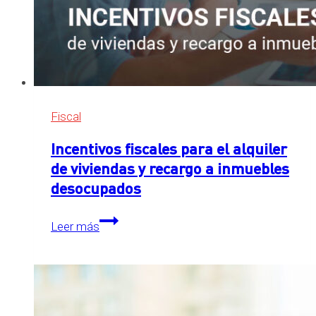
Fiscal
Incentivos fiscales para el alquiler
de viviendas y recargo a inmuebles
desocupados
Incentivos
Leer más
fiscales
para
el
alquiler
de