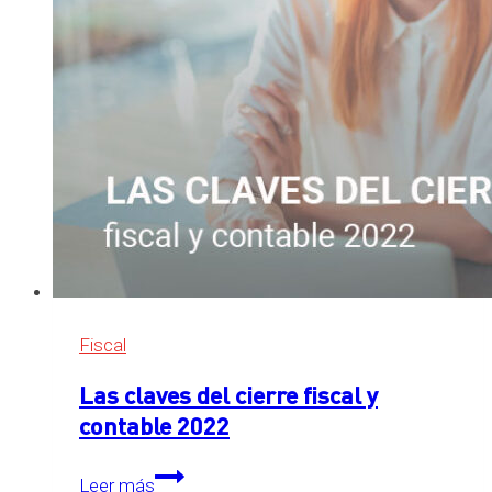
IVA
de
los
alimentos
y
del
apoyo
a
la
Palma
Fiscal
Las claves del cierre fiscal y
contable 2022
Las
Leer más