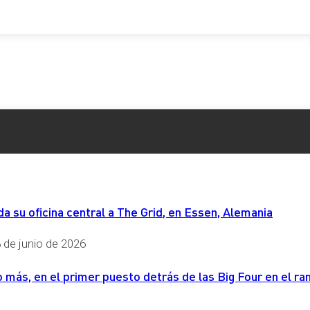
 su oficina central a The Grid, en Essen, Alemania
 de junio de 2026
más, en el primer puesto detrás de las Big Four en el ran