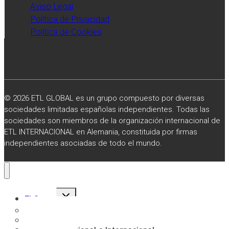
Aviso Legal
Política de Privacidad
Política de Cookies
© 2026 ETL GLOBAL es un grupo compuesto por diversas
sociedades limitadas españolas independientes. Todas las
sociedades son miembros de la organización internacional de
ETL INTERNACIONAL en Alemania, constituida por firmas
independientes asociadas de todo el mundo.
Alternar
El Grupo
menú
hijo
Sobre Nosotros
Misión, Visión y Valores