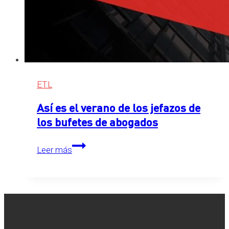
ETL
Así es el verano de los jefazos de
los bufetes de abogados
Así
Leer más
es
el
verano
de
los
jefazos