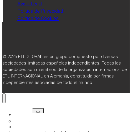
Aviso Legal
Política de Privacidad
Política de Cookies
© 2026 ETL GLOBAL es un grupo compuesto por diversas
sociedades limitadas españolas independientes. Todas las
sociedades son miembros de la organización internacional de
ETL INTERNACIONAL en Alemania, constituida por firmas
independientes asociadas de todo el mundo.
Alternar
El Grupo
menú
hijo
Sobre Nosotros
Misión, Visión y Valores