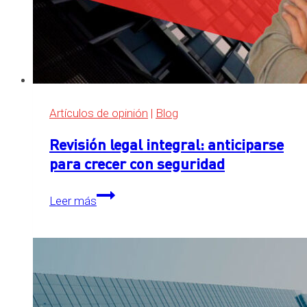
Artículos de opinión
|
Blog
Revisión legal integral: anticiparse
para crecer con seguridad
Revisión
Leer más
legal
integral:
anticiparse
para
crecer
con