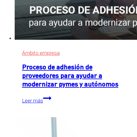
Ámbito empresa
Proceso de adhesión de
proveedores para ayudar a
modernizar pymes y autónomos
Proceso
Leer más
de
adhesión
de
proveedores
para