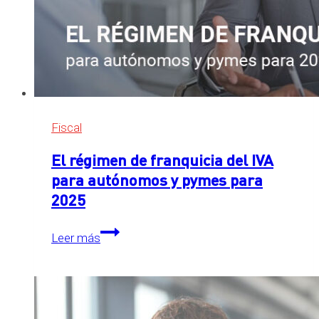
Fiscal
El régimen de franquicia del IVA
para autónomos y pymes para
2025
El
Leer más
régimen
de
franquicia
del