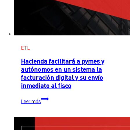
ETL
Hacienda facilitará a pymes y
autónomos en un sistema la
facturación digital y su envío
inmediato al fisco
Hacienda
Leer más
facilitará
a
pymes
y