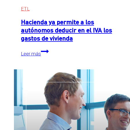
ETL
Hacienda ya permite a los
autónomos deducir en el IVA los
gastos de vivienda
Hacienda
Leer más
ya
permite
a
los
autónomos
deducir
en
el
IVA
los