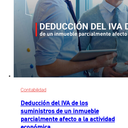
gastos
de
vivienda
Contabilidad
Deducción del IVA de los
suministros de un inmueble
parcialmente afecto a la actividad
económica