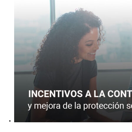
ayudar
a
modernizar
pymes
y
autónomos