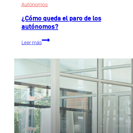
Autónomos
¿Cómo queda el paro de los
autónomos?
¿Cómo
Leer más
queda
el
paro
de
los
autónomos?