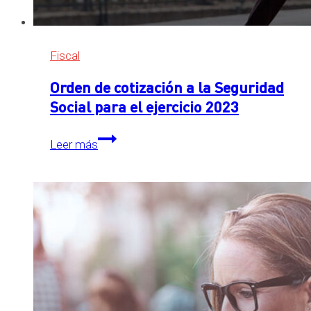
Fiscal
Orden de cotización a la Seguridad
Social para el ejercicio 2023
Orden
Leer más
de
cotización
a
la
Seguridad
Social
para
el
ejercicio
2023