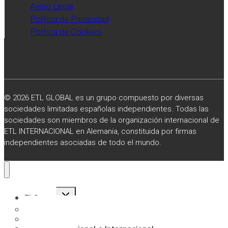
Aviso Legal
Política de Privacidad
Política de Cookies
© 2026 ETL GLOBAL es un grupo compuesto por diversas
sociedades limitadas españolas independientes. Todas las
sociedades son miembros de la organización internacional de
ETL INTERNACIONAL en Alemania, constituida por firmas
independientes asociadas de todo el mundo.
Alternar
El Grupo
menú
hijo
Sobre Nosotros
Misión, Visión y Valores