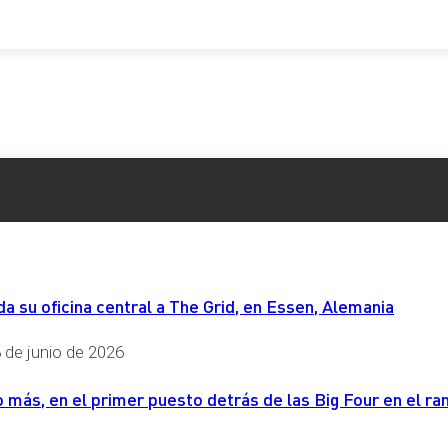
 su oficina central a The Grid, en Essen, Alemania
 de junio de 2026
más, en el primer puesto detrás de las Big Four en el ran