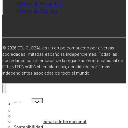
Política de Privacidad
Política de Cookies
© 2026 ETL GLOBAL es un grupo compuesto por diversas
sociedades limitadas españolas independientes. Todas las
sociedades son miembros de la organización internacional de
ETL INTERNACIONAL en Alemania, constituida por firmas
independientes asociadas de todo el mundo.
Alternar
El Grupo
menú
hijo
Sobre Nosotros
Misión, Visión y Valores
Presencia Nacional e Internacional
Sostenibilidad