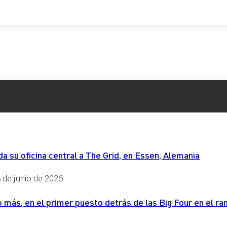
 su oficina central a The Grid, en Essen, Alemania
 de junio de 2026
más, en el primer puesto detrás de las Big Four en el ran