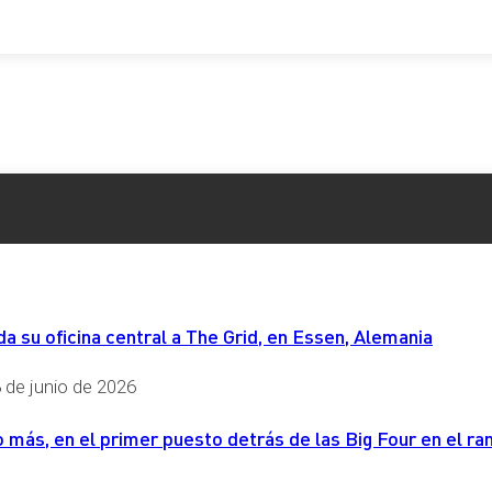
 su oficina central a The Grid, en Essen, Alemania
 de junio de 2026
más, en el primer puesto detrás de las Big Four en el ran