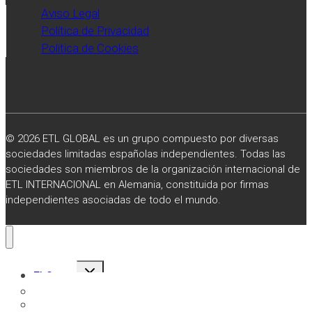
Aviso Legal
Política de Privacidad
Política de Cookies
© 2026 ETL GLOBAL es un grupo compuesto por diversas
sociedades limitadas españolas independientes. Todas las
sociedades son miembros de la organización internacional de
ETL INTERNACIONAL en Alemania, constituida por firmas
independientes asociadas de todo el mundo.
Alternar
El Grupo
menú
hijo
Sobre Nosotros
Misión, Visión y Valores