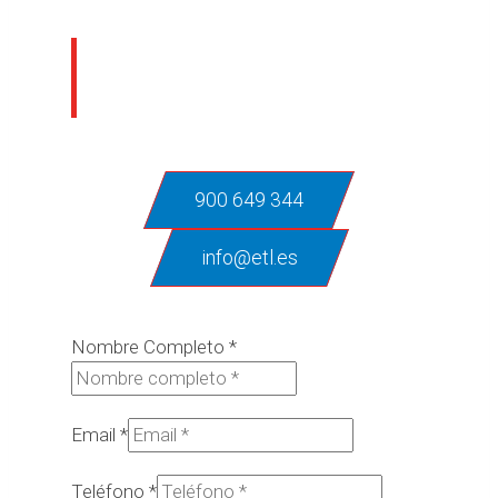
¿En qué podemos
ayudarte?
900 649 344
info@etl.es
Nombre Completo
*
Email
*
Teléfono
*