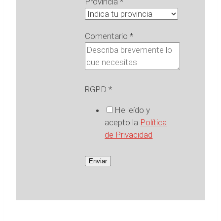
Provincia
*
Comentario
*
RGPD
*
He leído y
acepto la
Política
de Privacidad
Enviar