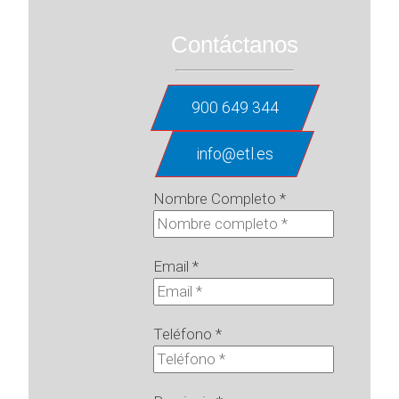
Contáctanos
900 649 344
info@etl.es
Nombre Completo
*
Email
*
Teléfono
*