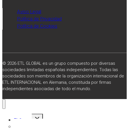
Aviso Legal
Política de Privacidad
Política de Cookies
© 2026 ETL GLOBAL es un grupo compuesto por diversas
sociedades limitadas españolas independientes. Todas las
sociedades son miembros de la organización internacional de
ETL INTERNACIONAL en Alemania, constituida por firmas
independientes asociadas de todo el mundo.
Alternar
El Grupo
menú
hijo
Sobre Nosotros