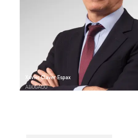
Xavier Claver Espax
ABOGADO