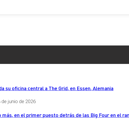
 su oficina central a The Grid, en Essen, Alemania
 de junio de 2026
más, en el primer puesto detrás de las Big Four en el ran