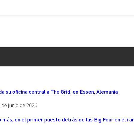
 su oficina central a The Grid, en Essen, Alemania
 de junio de 2026
más, en el primer puesto detrás de las Big Four en el ran