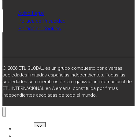
Aviso Legal
Política de Privacidad
Política de Cookies
© 2026 ETL GLOBAL es un grupo compuesto por diversas
sociedades limitadas españolas independientes. Todas las
sociedades son miembros de la organización internacional de
ETL INTERNACIONAL en Alemania, constituida por firmas
independientes asociadas de todo el mundo.
Alternar
El Grupo
menú
hijo
Sobre Nosotros