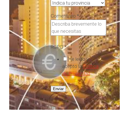
Comentario
*
RGPD
*
He leído y
acepto la
Política
de Privacidad
Enviar