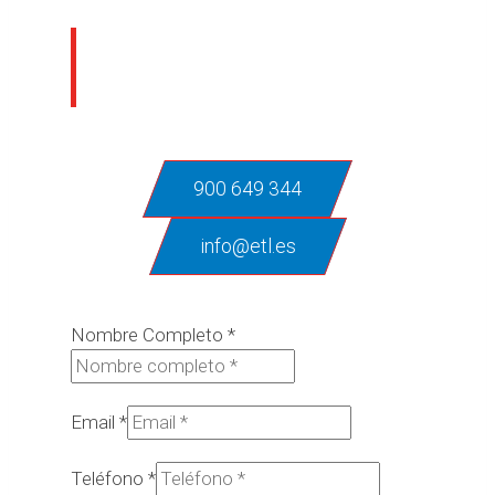
¿En qué podemos
ayudarte?
900 649 344
info@etl.es
Nombre Completo
*
Email
*
Teléfono
*