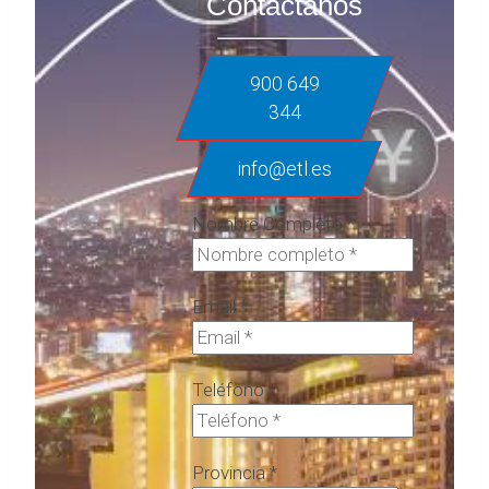
Contáctanos
900 649
344
info@etl.es
Nombre Completo
*
Email
*
Teléfono
*
Provincia
*