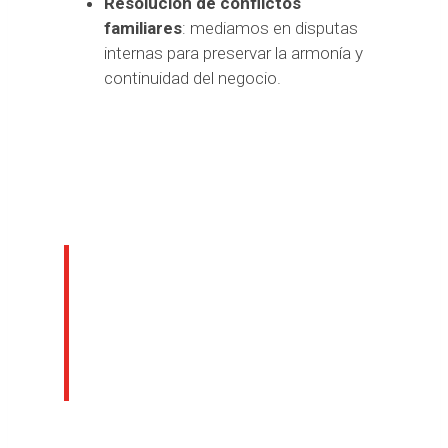
Resolución de conflictos
familiares
: mediamos en disputas
internas para preservar la armonía y
continuidad del negocio.
Dificultades y
problemas
comunes de las
empresas familiares