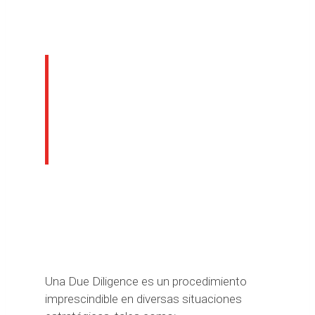
¿Cuándo es
recomendable
realizar una Due
Diligence?
Una Due Diligence es un procedimiento
imprescindible en diversas situaciones