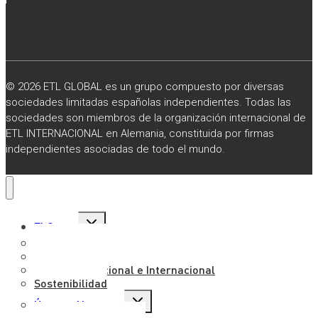
© 2026 ETL GLOBAL es un grupo compuesto por diversas
sociedades limitadas españolas independientes. Todas las
sociedades son miembros de la organización internacional de
ETL INTERNACIONAL en Alemania, constituida por firmas
independientes asociadas de todo el mundo.
Alternar
El Grupo
menú
hijo
Sobre Nosotros
Misión, Visión y Valores
Presencia Nacional e Internacional
Sostenibilidad
Alternar
Únete a Nosotros
menú
hijo