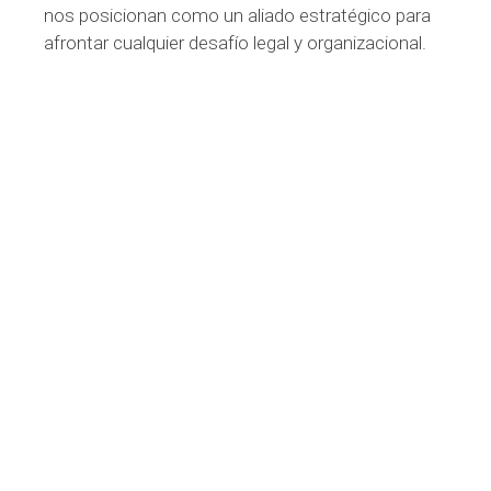
nos posicionan como un aliado estratégico para
afrontar cualquier desafío legal y organizacional.
2016
AÑO DE INTEGRACIÓN EN ETL GLOBAL