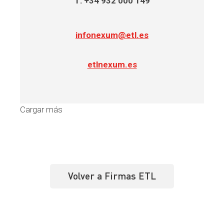
T: +34 932 000 149
infonexum@etl.es
etlnexum.es
Cargar más
Volver a Firmas ETL