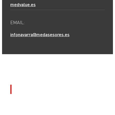
medvalue.es
EMAIL:
infonavarra@medasesores.es
Socios