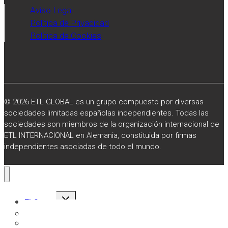
Aviso Legal
Política de Privacidad
Política de Cookies
© 2026 ETL GLOBAL es un grupo compuesto por diversas
sociedades limitadas españolas independientes. Todas las
sociedades son miembros de la organización internacional de
ETL INTERNACIONAL en Alemania, constituida por firmas
independientes asociadas de todo el mundo.
Alternar
El Grupo
menú
hijo
Sobre Nosotros
Misión, Visión y Valores