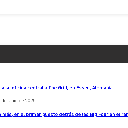
 su oficina central a The Grid, en Essen, Alemania
 de junio de 2026
más, en el primer puesto detrás de las Big Four en el ran