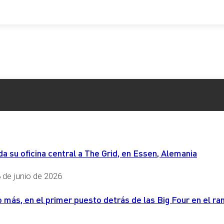
 su oficina central a The Grid, en Essen, Alemania
 de junio de 2026
más, en el primer puesto detrás de las Big Four en el ran