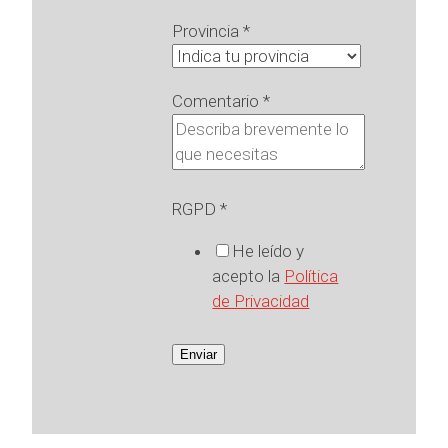
Provincia
*
Comentario
*
RGPD
*
He leído y
acepto la
Política
de Privacidad
Enviar