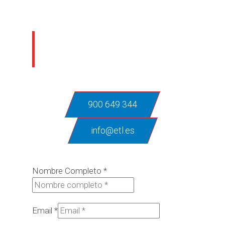
¿En qué podemos
ayudarte?
900 649 344
info@etl.es
Nombre Completo
*
Email
*