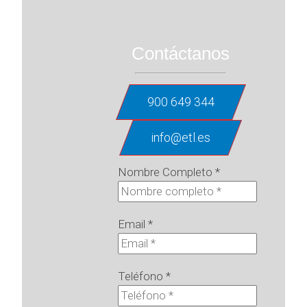
Contáctanos
900 649 344
info@etl.es
Nombre Completo
*
Email
*
Teléfono
*