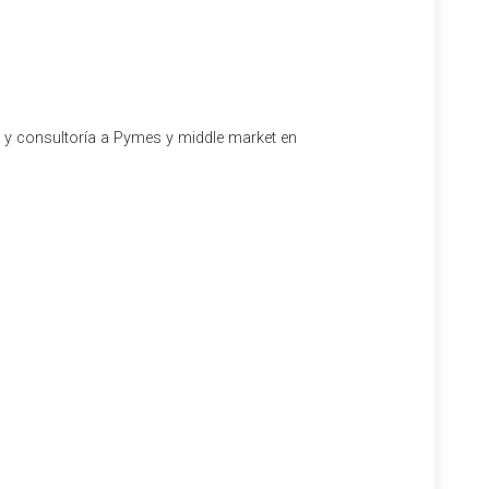
l y consultoría a Pymes y middle market en
iscales antes del cierre del ejercicio’. Un evento