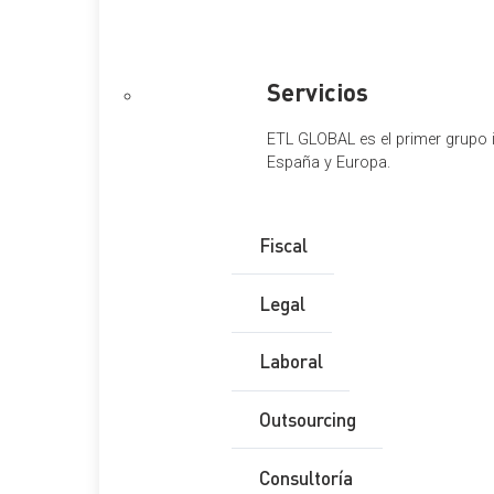
Servicios
ETL GLOBAL es el primer grupo i
España y Europa.
Emiliano Rodríguez
Fiscal
ASESOR FISCAL
Legal
Laboral
Outsourcing
Consultoría
El Salón de Actos de la Fundación Cajacírculo de Burgos acog