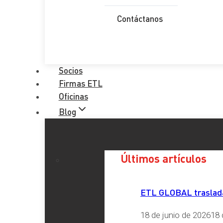
Contáctanos
Comentario
*
RGPD
*
Socios
He leído y acepto la
Política de Privacidad
Firmas ETL
Oficinas
Enviar
Blog
Etiquetas
Últimos artículos
ETL GLOBAL traslada 
Redes Sociales
18 de junio de 2026
18 