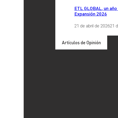
ETL GLOBAL, un año má
Expansión 2026
LinkedIn
X
Facebook
Instagram
YouTube
TikTok
21 de abril de 2026
21 d
Artículos de Opinión
Últimos artículos