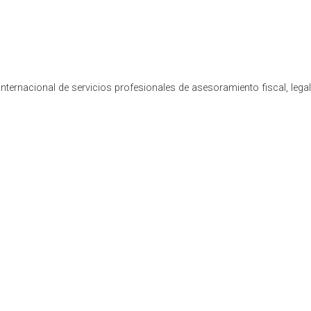
nternacional de servicios profesionales de asesoramiento fiscal, lega
 del Olmo
ió el pasado 11 de diciembre la jornada ‘25 Recomendaciones f