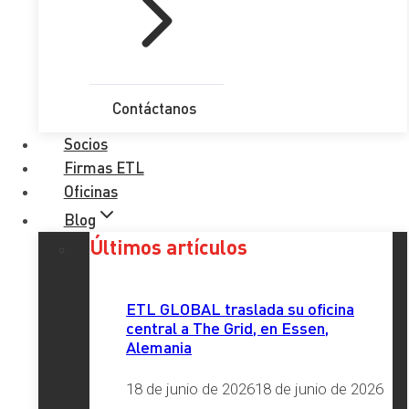
(Twitter)
Contacto
Contáctanos
Nombre Completo
*
Socios
Email
*
Firmas ETL
Oficinas
Teléfono
*
Blog
Últimos artículos
Provincia
*
ETL GLOBAL traslada su oficina
central a The Grid, en Essen,
Comentario
*
Alemania
RGPD
*
18 de junio de 2026
18 de junio de 2026
He leído y acepto la
Política de Privacidad