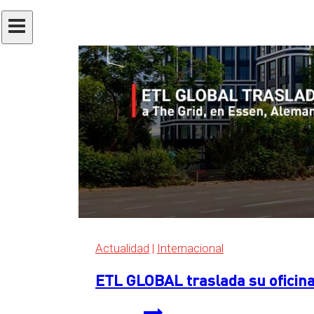
Actualidad
|
Internacional
ETL GLOBAL traslada su oficina
ETL