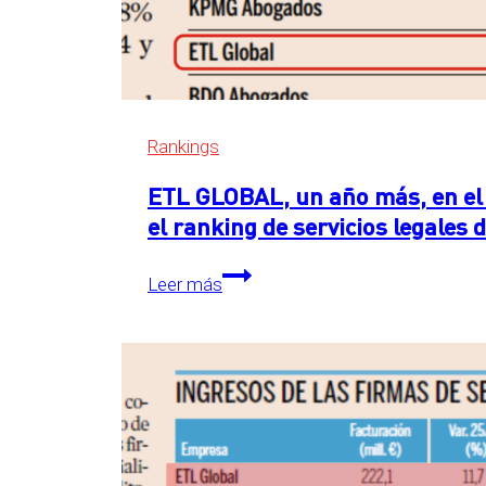
Rankings
ETL GLOBAL, un año más, en el 
el ranking de servicios legales
ETL
Leer más
GLOBAL,
un
año
más,
en
el
primer