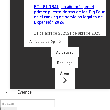
ETL GLOBAL, un año más, en el
primer puesto detrás de las Big Four
Enviar
en el ranking de servicios legales de
Expansión 2026
Etiquetas
21 de abril de 2026
21 de abril de 2026
Artículos de Opinión
Actualidad
Redes Sociales
Rankings
Áreas
LinkedIn
X
Facebook
Instagram
YouTube
TikTok
Eventos
Buscar: