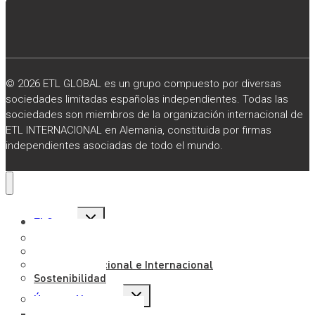
© 2026 ETL GLOBAL es un grupo compuesto por diversas
sociedades limitadas españolas independientes. Todas las
sociedades son miembros de la organización internacional de
ETL INTERNACIONAL en Alemania, constituida por firmas
independientes asociadas de todo el mundo.
Alternar
El Grupo
menú
hijo
Sobre Nosotros
Misión, Visión y Valores
Presencia Nacional e Internacional
Sostenibilidad
Alternar
Únete a Nosotros
menú
hijo
Trabaja con Nosotros