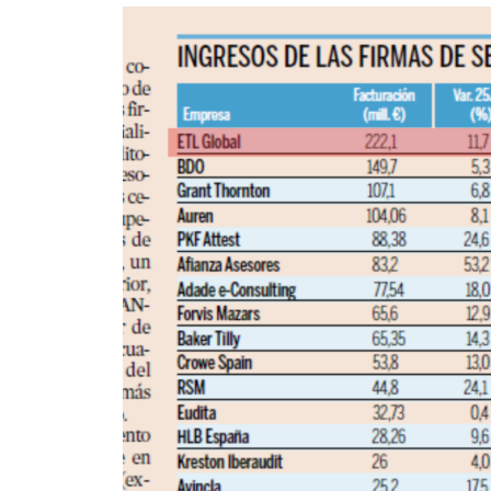
año
más,
en
el
primer
puesto
detrás
de
las
Big
Four
en
el
ranking
de
servicios
legales
de