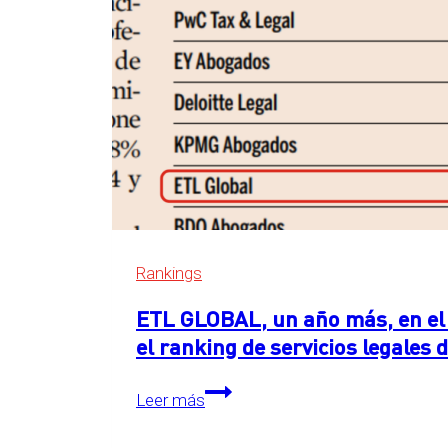
Rankings
ETL GLOBAL, un año más, en el 
el ranking de servicios legales
ETL
Leer más
GLOBAL,
un