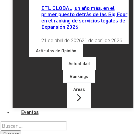
LinkedIn
X
Facebook
Instagram
YouTube
TikTok
ETL GLOBAL, un año más, en el
primer puesto detrás de las Big Four
en el ranking de servicios legales de
Expansión 2026
21 de abril de 2026
21 de abril de 2026
Artículos de Opinión
Actualidad
Últimos artículos
Rankings
Áreas
Eventos
Buscar: