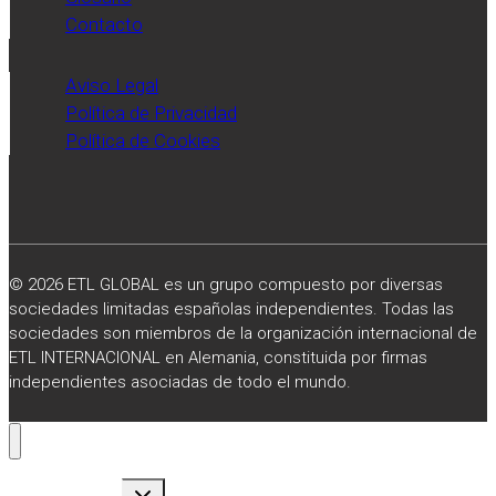
diario
Contacto
Expansión.
Aviso Legal
Política de Privacidad
Política de Cookies
© 2026 ETL GLOBAL es un grupo compuesto por diversas
sociedades limitadas españolas independientes. Todas las
sociedades son miembros de la organización internacional de
ETL INTERNACIONAL en Alemania, constituida por firmas
independientes asociadas de todo el mundo.
Alternar