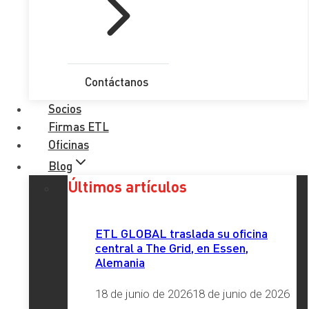
Comentario
*
RGPD
*
Contáctanos
He leído y acepto la
Política de Privacidad
Socios
Firmas ETL
Enviar
Oficinas
Blog
Etiquetas
Últimos artículos
ETL GLOBAL traslada su oficina
central a The Grid, en Essen,
Alemania
Redes Sociales
18 de junio de 2026
18 de junio de 2026