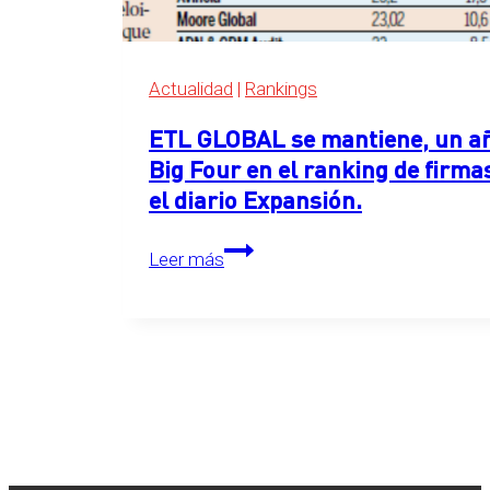
Expansión
2026
Actualidad
|
Rankings
ETL GLOBAL se mantiene, un año
Big Four en el ranking de firma
el diario Expansión.
ETL
Leer más
GLOBAL
se
mantiene,
un
año
más,
en
el