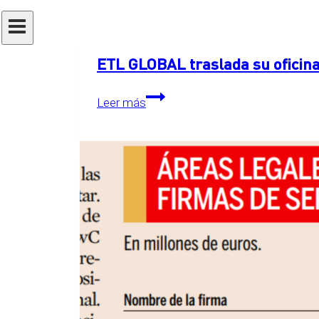
Actualidad
|
Internacional
ETL GLOBAL traslada su oficina
ETL
Leer más
GLOBAL
traslada
su
oficina
central
a
The
Grid,
en
Essen,
Alemania