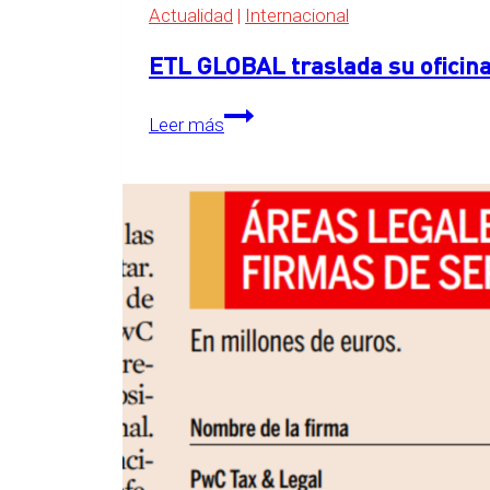
Actualidad
|
Internacional
ETL GLOBAL traslada su oficina
ETL
Leer más
GLOBAL
traslada
su
oficina
central
a
The
Grid,
en
Essen,
Alemania