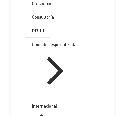
Outsourcing
Consultoría
RRHH
Unidades especializadas
ETL GLOBAL Internacional en
el IAB World Survey 2024
ETL GLOBAL Internacional se enorgullece de anunciar sus
Internacional
excelentes resultados en el
International Accounting