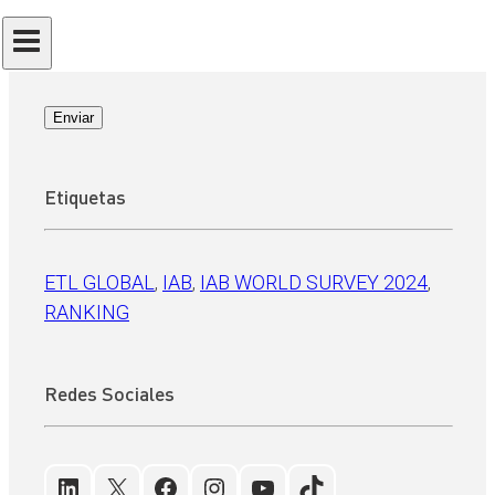
RGPD
*
He leído y acepto la
Política de Privacidad
Enviar
Etiquetas
ETL GLOBAL
, 
IAB
, 
IAB WORLD SURVEY 2024
, 
RANKING
Redes Sociales
LinkedIn
X
Facebook
Instagram
YouTube
TikTok