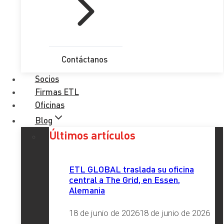
Bulletin
(
IAB
) World Survey 2024.
Consolidando su posición como actor principal, el grupo se
ha clasificado una vez más como el 3º grupo de
contabilidad de Europa después de las 4 grandes y la 15ª a
Contáctanos
nivel mundial.
Socios
ETL GLOBAL no sólo ha demostrado su éxito mundial, sino
Firmas ETL
también su crecimiento continuo, con un notable
Oficinas
incremento del 13% en su volumen de negocio.
Blog
Además, ETL GLOBAL sigue mostrando excelentes
Últimos artículos
resultados en su participación en las clasificaciones
mundiales de IAB de grupos internacionales de
contabilidad por áreas de negocio, con las siguientes
ETL GLOBAL traslada su oficina
central a The Grid, en Essen,
clasificaciones:
Alemania
2º en Contabilidad
18 de junio de 2026
18 de junio de 2026
14ª en Tax