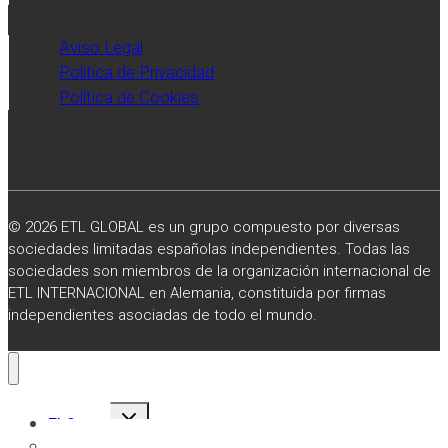
Aviso Legal
Política de Privacidad
Política de Cookies
© 2026 ETL GLOBAL es un grupo compuesto por diversas
sociedades limitadas españolas independientes. Todas las
sociedades son miembros de la organización internacional de
ETL INTERNACIONAL en Alemania, constituida por firmas
independientes asociadas de todo el mundo.
Alternar
El Grupo
menú
hijo
Sobre Nosotros