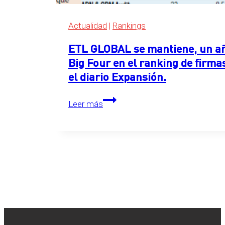
2026
Actualidad
|
Rankings
ETL GLOBAL se mantiene, un año
Big Four en el ranking de firma
el diario Expansión.
ETL
Leer más
GLOBAL
se
mantiene,
un
año
más,
en
el
primer
puesto