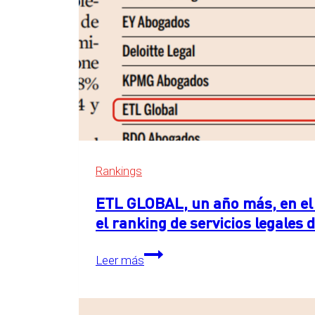
Rankings
ETL GLOBAL, un año más, en el 
el ranking de servicios legales
ETL
Leer más
GLOBAL,
un
año