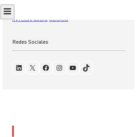
AOB AUDITORES
, 
ARCOASA
, 
AUDITORÍA
, 
INTEGRACIÓN
, 
SOCIOS
Redes Sociales
LinkedIn
X
Facebook
Instagram
YouTube
TikTok
Últimos artículos