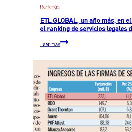
Rankings
ETL GLOBAL, un año más, en el 
el ranking de servicios legales
ETL
Leer más
GLOBAL,
un
año
más,
en
el
primer
puesto
detrás
de
las
Big