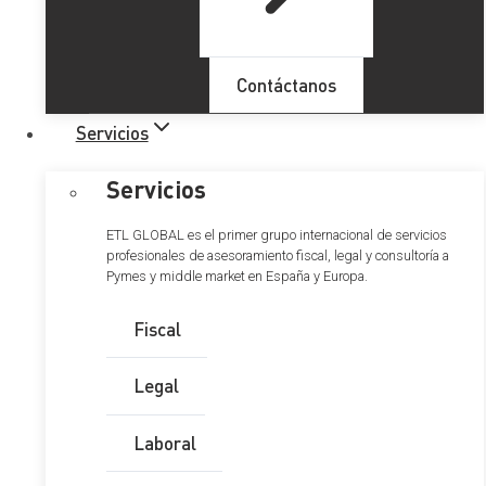
Contáctanos
Servicios
Servicios
ETL GLOBAL es el primer grupo internacional de servicios
profesionales de asesoramiento fiscal, legal y consultoría a
Pymes y middle market en España y Europa.
ETL GLOBAL integra
ARCOASA AUDITORES a
Fiscal
través de ETL & AOB
Legal
AUDITORES
Laboral