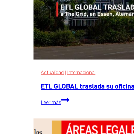
Actualidad
|
Internacional
ETL GLOBAL traslada su oficina
ETL
Leer más
GLOBAL
traslada
su
oficina