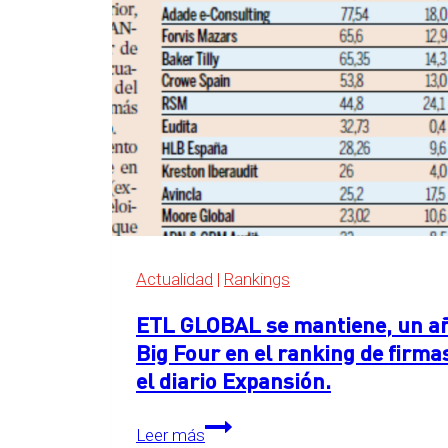
Four
en
el
ranking
de
servicios
legales
de
Expansión
2026
Actualidad
|
Rankings
ETL GLOBAL se mantiene, un año
Big Four en el ranking de firma
el diario Expansión.
ETL
Leer más