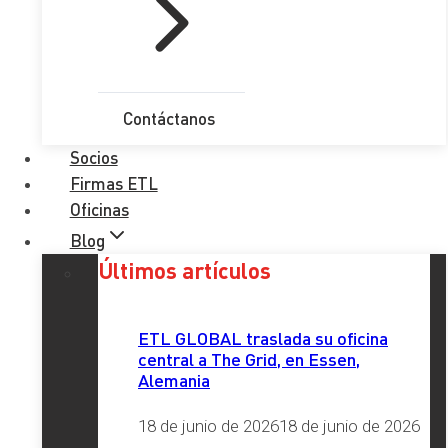
“Compartimos valores, visión estratégica y planes a largo
plazo. Esperamos que nuestra incorporación al grupo ETL
GLOBAL nos permita ofrecer un servicio aún más
multidisciplinar a nuestros clientes”.
Contáctanos
Sergio Bravo González
y
Marcos Rodríguez Calvo
,
Socios
socios de
ETL & AOB AUDITORES
en Madrid, manifiestan;
Firmas ETL
“La integración de ARCOASA representa un paso clave en
Oficinas
nuestra estrategia de crecimiento en Madrid. Estamos
entusiasmados de unir fuerzas con los profesionales
Blog
liderados por Manuel y Luis, que cuenta con un equipo
Últimos artículos
humano profesional y muy experimentado. Además,
añaden que “La división de Auditoría, es clave actualmente
ETL GLOBAL traslada su oficina
para ETL GLOBAL y gracias a esta integración esperamos
central a The Grid, en Essen,
consolidar nuestra posición de referencia en el middle
Alemania
market en Madrid”.
18 de junio de 2026
18 de junio de 2026
Además, este paso estratégico, coincide con el traslado