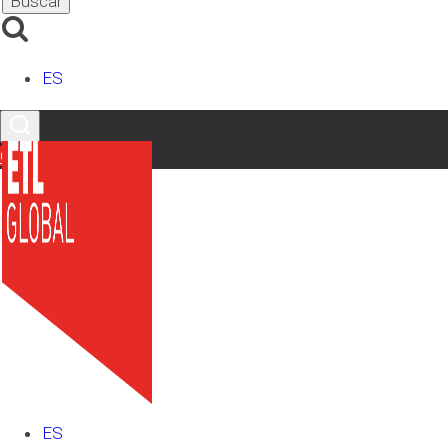
Email
*
Teléfono
*
ES
Provincia
*
Contacto
Comentario
*
RGPD
*
He leído y acepto la
Política de Privacidad
Enviar
Etiquetas
ES