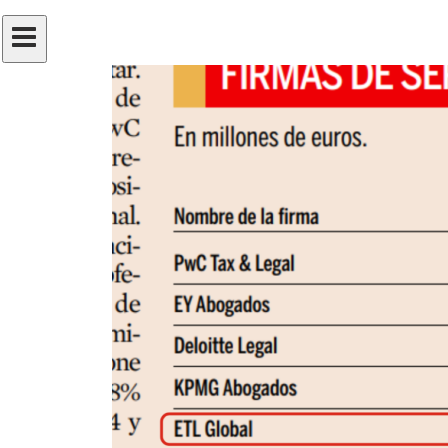
su
oficina
central
a
The
Grid,
en
Essen,
Alemania