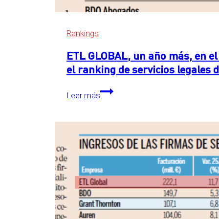
Rankings
ETL GLOBAL, un año más, en el 
el ranking de servicios legales
ETL
Leer más
GLOBAL,
un
año
más,
en
el
primer
puesto
detrás
de