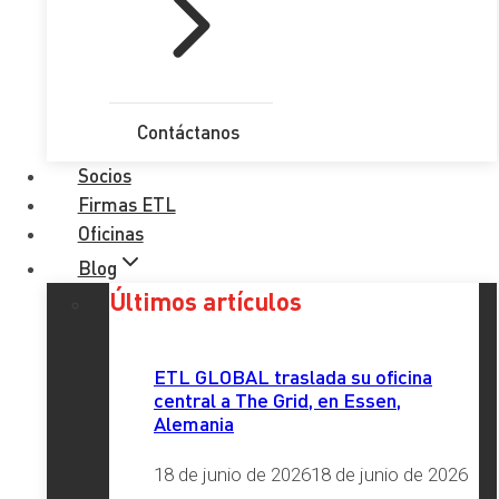
en
en
en
en
en
(Twitter)
Contacto
Contáctanos
Nombre Completo
*
Socios
Email
*
Firmas ETL
Oficinas
Teléfono
*
Blog
Últimos artículos
Provincia
*
ETL GLOBAL traslada su oficina
central a The Grid, en Essen,
Comentario
*
Alemania
RGPD
*
18 de junio de 2026
18 de junio de 2026