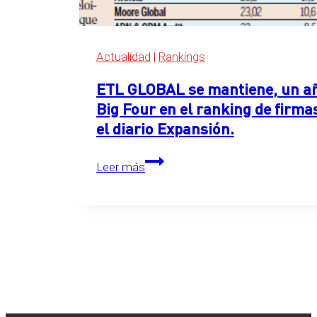
Expansión
2026
Actualidad
|
Rankings
ETL GLOBAL se mantiene, un año
Big Four en el ranking de firma
el diario Expansión.
ETL
Leer más
GLOBAL
se
mantiene,
un
año
más,
en
el