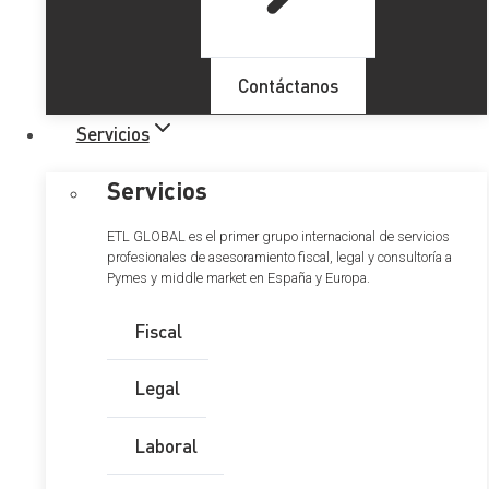
Contáctanos
Servicios
Servicios
ETL GLOBAL es el primer grupo internacional de servicios
profesionales de asesoramiento fiscal, legal y consultoría a
Pymes y middle market en España y Europa.
Acto de clausura de los
Juegos Interempresas 2024
Fiscal
Legal
Hace unos días tuvo lugar el acto de clausura de los
Laboral
Juegos Interempresas 2024
en los que desde
ETL