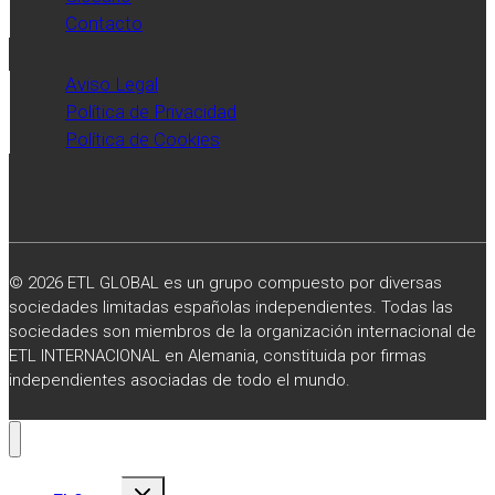
diario
Contacto
Expansión.
Aviso Legal
Política de Privacidad
Política de Cookies
© 2026 ETL GLOBAL es un grupo compuesto por diversas
sociedades limitadas españolas independientes. Todas las
sociedades son miembros de la organización internacional de
ETL INTERNACIONAL en Alemania, constituida por firmas
independientes asociadas de todo el mundo.
Alternar