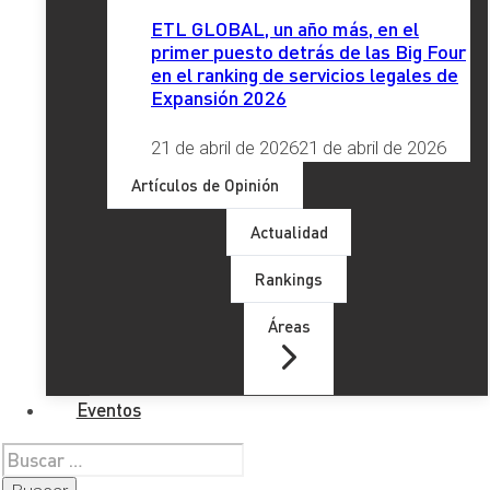
He leído y acepto la
Política de Privacidad
ETL GLOBAL, un año más, en el
primer puesto detrás de las Big Four
Enviar
en el ranking de servicios legales de
Expansión 2026
Etiquetas
21 de abril de 2026
21 de abril de 2026
Artículos de Opinión
Asociación Norte Joven
, 
Associació 8000
Actualidad
estels
, 
Fundación Josep Carreras contra la
Rankings
Leucemia
, 
JUEGOS INTEREMPRESAS 2024
, 
RESPONSABILIDAD SOCIAL CORPORATIVA
, 
Áreas
rsc
Eventos
Redes Sociales
Buscar: