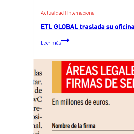
Actualidad
|
Internacional
ETL GLOBAL traslada su oficina
ETL
Leer más
GLOBAL
traslada
su
oficina
central
a
The
Grid,
en
Essen,
Alemania