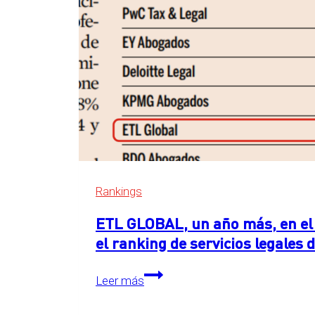
Rankings
ETL GLOBAL, un año más, en el 
el ranking de servicios legales
ETL
Leer más
GLOBAL,
un