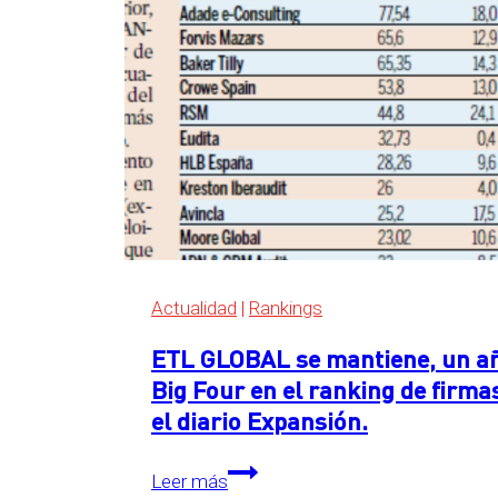
Four
en
el
ranking
de
servicios
legales
de
Expansión
2026
Actualidad
|
Rankings
ETL GLOBAL se mantiene, un año
Big Four en el ranking de firma
el diario Expansión.
ETL
Leer más
GLOBAL