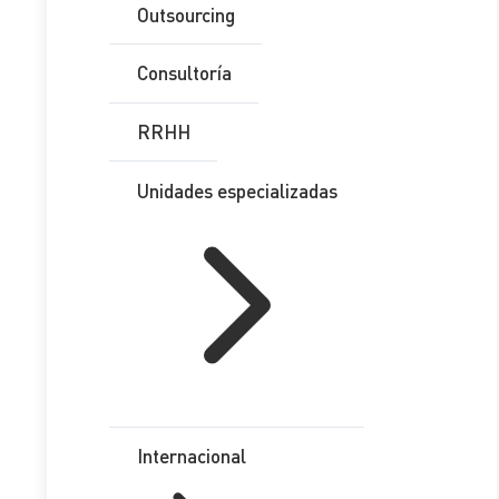
Outsourcing
Consultoría
Francesc Costa Fernández
RRHH
ABOGADO
Unidades especializadas
Tabla de Contenidos
Internacional
Ampliación de plazos de garantía
Incremento del plazo de inversión