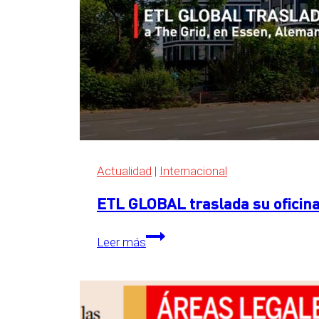
Actualidad
|
Internacional
ETL GLOBAL traslada su oficina
ETL
Leer más
GLOBAL
traslada
su
oficina