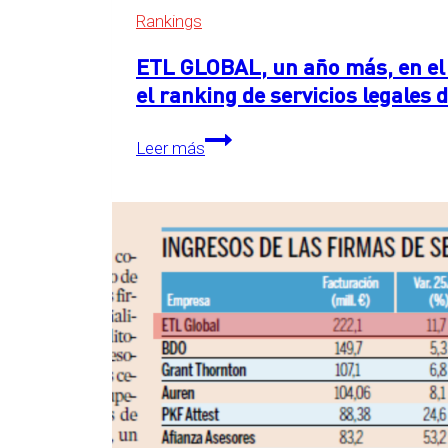
Rankings
ETL GLOBAL, un año más, en el 
el ranking de servicios legales
ETL
Leer más
GLOBAL,
un
año
más,
en
el
primer
puesto
detrás
de
las
Big