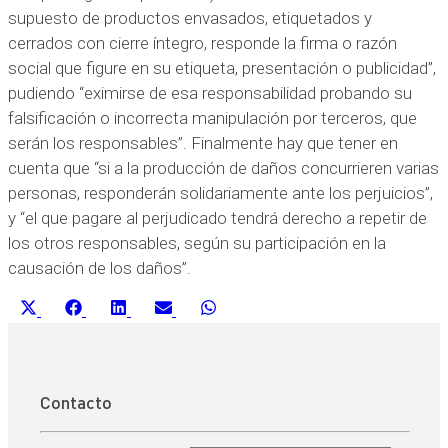
supuesto de productos envasados, etiquetados y
cerrados con cierre íntegro, responde la firma o razón
social que figure en su etiqueta, presentación o publicidad”,
pudiendo “eximirse de esa responsabilidad probando su
falsificación o incorrecta manipulación por terceros, que
serán los responsables”. Finalmente hay que tener en
cuenta que “si a la producción de daños concurrieren varias
personas, responderán solidariamente ante los perjuicios”,
y “el que pagare al perjudicado tendrá derecho a repetir de
los otros responsables, según su participación en la
causación de los daños”.
Compartir
Compartir
Compartir
Compartir
Compartir
X
Facebook
LinkedIn
Email
WhatsApp
en
en
en
en
en
(Twitter)
Contacto