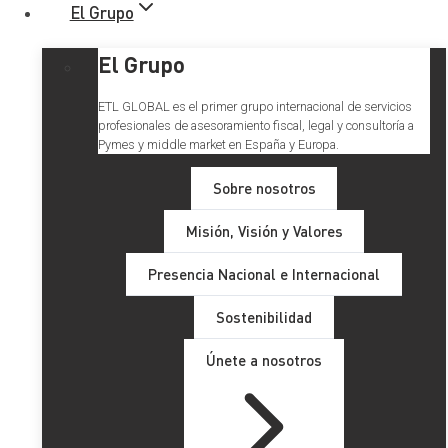
El Grupo
El Grupo
ETL GLOBAL es el primer grupo internacional de servicios
profesionales de asesoramiento fiscal, legal y consultoría a
Pymes y middle market en España y Europa.
Sobre nosotros
Misión, Visión y Valores
Ampliación de los plazos de
Presencia Nacional e Internacional
garantía en la venta de
Sostenibilidad
productos
Únete a nosotros