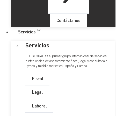
Problemática fiscal y jurídica
Contáctanos
de la dación en pago
Servicios
Servicios
ETL GLOBAL es el primer grupo internacional de servicios
profesionales de asesoramiento fiscal, legal y consultoría a
Tabla de Contenidos
Pymes y middle market en España y Europa.
REGULACIÓN JURÍDICA DE LA DACIÓN EN
Fiscal
PAGO
TRATAMIENTO FISCAL DE LA DACIÓN EN
Legal
PAGO
IRPF: Con carácter general, se
producirá una alteración patrimonial por
Laboral
diferencia entre el valor de transmisión