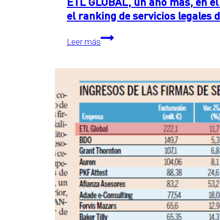
ETL GLOBAL, un año más, en el 
el ranking de servicios legales
ETL
Leer más
GLOBAL,
un
año
más,
en
el
primer
puesto
detrás
de
las
Big
Four
en