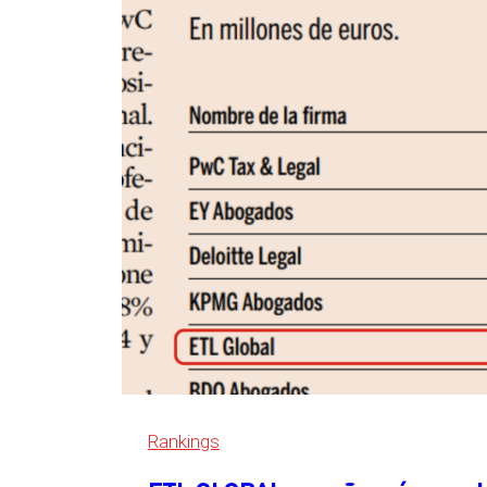
Grid,
en
Essen,
Alemania
Rankings