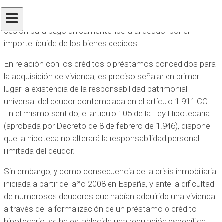
del deudor al acreedor en pago de sus deudas. El precepto
establece que, salvo la existencia de pacto en contrario, la
cesión para pago únicamente libera al deudor por el
importe líquido de los bienes cedidos.
En relación con los créditos o préstamos concedidos para
la adquisición de vivienda, es preciso señalar en primer
lugar la existencia de la responsabilidad patrimonial
universal del deudor contemplada en el artículo 1.911 CC.
En el mismo sentido, el artículo 105 de la Ley Hipotecaria
(aprobada por Decreto de 8 de febrero de 1.946), dispone
que la hipoteca no alterará la responsabilidad personal
ilimitada del deudor.
Sin embargo, y como consecuencia de la crisis inmobiliaria
iniciada a partir del año 2008 en España, y ante la dificultad
de numerosos deudores que habían adquirido una vivienda
a través de la formalización de un préstamo o crédito
hipotecario, se ha establecido una regulación específica