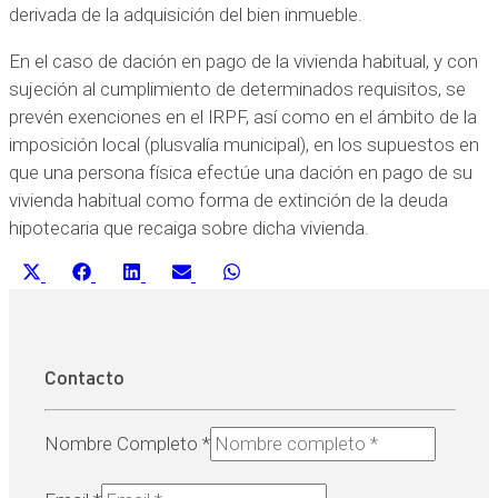
derivada de la adquisición del bien inmueble.
En el caso de dación en pago de la vivienda habitual, y con
sujeción al cumplimiento de determinados requisitos, se
prevén exenciones en el IRPF, así como en el ámbito de la
imposición local (plusvalía municipal), en los supuestos en
que una persona física efectúe una dación en pago de su
vivienda habitual como forma de extinción de la deuda
hipotecaria que recaiga sobre dicha vivienda.
Compartir
Compartir
Compartir
Compartir
Compartir
X
Facebook
LinkedIn
Email
WhatsApp
en
en
en
en
en
(Twitter)
Contacto
Nombre Completo
*