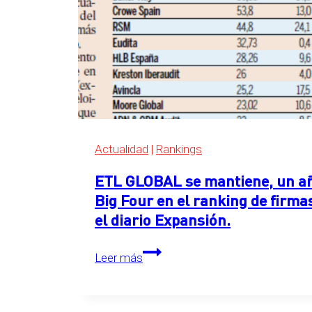
el
ranking
de
servicios
legales
de
Expansión
2026
Actualidad
|
Rankings
ETL GLOBAL se mantiene, un año
Big Four en el ranking de firma
el diario Expansión.
ETL
Leer más
GLOBAL
se
mantiene,