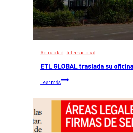
Actualidad
|
Internacional
ETL GLOBAL traslada su oficina
ETL
Leer más
GLOBAL
traslada
su
oficina
central
a
The