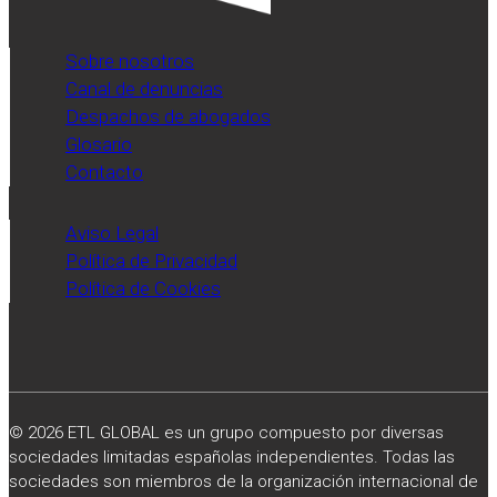
servicios
profesionales
Sobre nosotros
publicado
Canal de denuncias
por
Despachos de abogados
el
Glosario
diario
Contacto
Expansión.
Aviso Legal
Política de Privacidad
Política de Cookies
© 2026 ETL GLOBAL es un grupo compuesto por diversas
sociedades limitadas españolas independientes. Todas las
sociedades son miembros de la organización internacional de