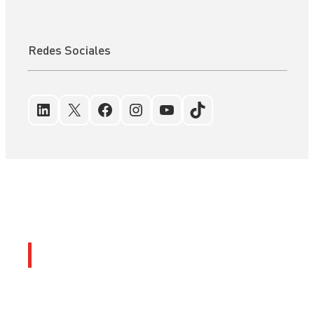
Redes Sociales
LinkedIn
X
Facebook
Instagram
YouTube
TikTok
Últimos artículos