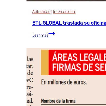
Actualidad
|
Internacional
ETL GLOBAL traslada su oficina
ETL
Leer más
GLOBAL
traslada
su
oficina
central
a
The
Grid,
en
Essen,
Alemania