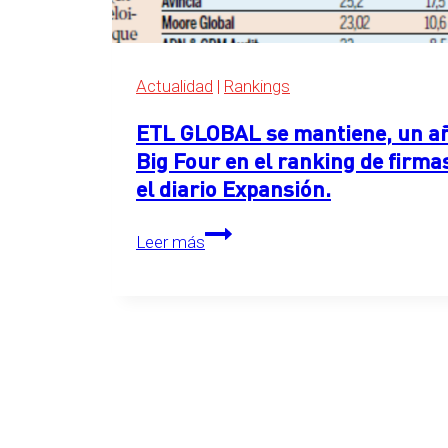
Expansión
2026
Actualidad
|
Rankings
ETL GLOBAL se mantiene, un año
Big Four en el ranking de firma
el diario Expansión.
ETL
Leer más
GLOBAL
se
mantiene,
un
año
más,
en
el