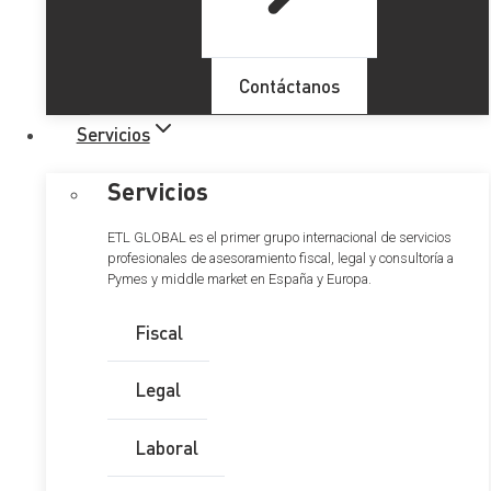
Nueva Directiva de la UE:
Contáctanos
transformando las
Servicios
retenciones fiscales en origen
Servicios
ETL GLOBAL es el primer grupo internacional de servicios
profesionales de asesoramiento fiscal, legal y consultoría a
Pymes y middle market en España y Europa.
Tabla de Contenidos
Fiscal
1. Entrada en vigor
2. Sujetos afectados por la Directiva
Legal
3. Principales novedades de la Directiva
4. Impacto y beneficios de la Directiva
Laboral
2025/50