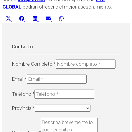
GLOBAL
podrán ofrecerle el mejor asesoramiento.
Compartir
Compartir
Compartir
Compartir
Compartir
X
Facebook
LinkedIn
Email
WhatsApp
en
en
en
en
en
(Twitter)
Contacto
Nombre Completo
*
Email
*
Teléfono
*
Provincia
*