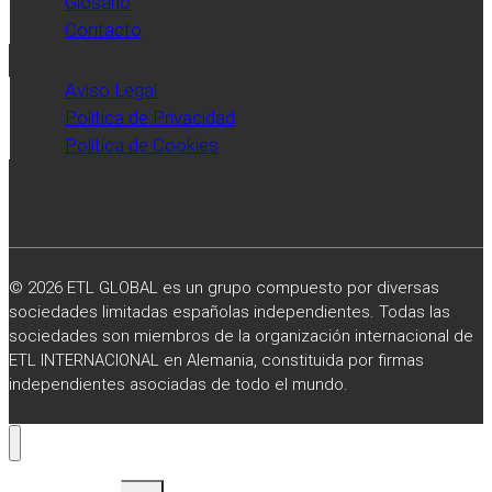
Glosario
diario
Contacto
Expansión.
Aviso Legal
Política de Privacidad
Política de Cookies
© 2026 ETL GLOBAL es un grupo compuesto por diversas
sociedades limitadas españolas independientes. Todas las
sociedades son miembros de la organización internacional de
ETL INTERNACIONAL en Alemania, constituida por firmas
independientes asociadas de todo el mundo.
Alternar