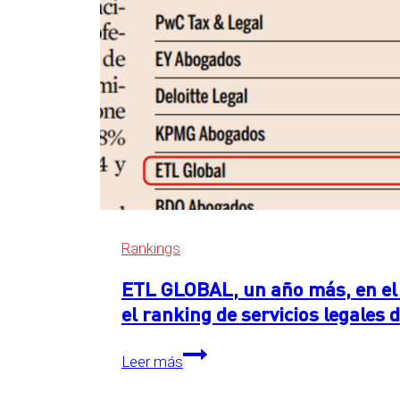
Rankings
ETL GLOBAL, un año más, en el 
el ranking de servicios legales
ETL
Leer más
GLOBAL,
un