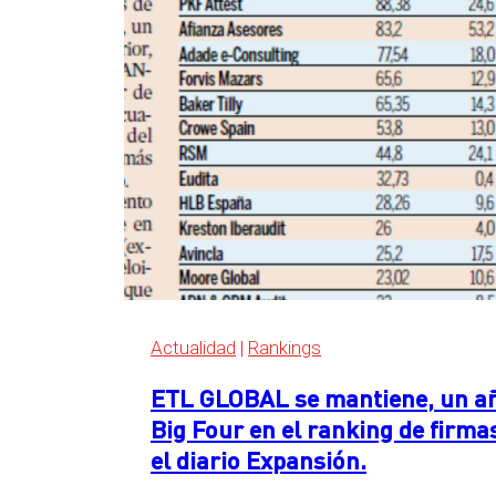
las
Big
Four
en
el
ranking
de
servicios
legales
de
Expansión
2026
Actualidad
|
Rankings
ETL GLOBAL se mantiene, un año
Big Four en el ranking de firma
el diario Expansión.