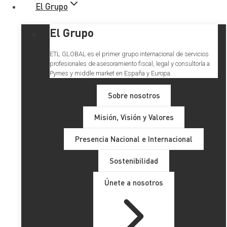
El Grupo
El Grupo
ETL GLOBAL es el primer grupo internacional de servicios
profesionales de asesoramiento fiscal, legal y consultoría a
Pymes y middle market en España y Europa.
Sobre nosotros
Misión, Visión y Valores
Novedades en el Impuesto
Presencia Nacional e Internacional
sobre la Renta de No
Sostenibilidad
Residentes: simplificación y
Únete a nosotros
eficiencia administrativa