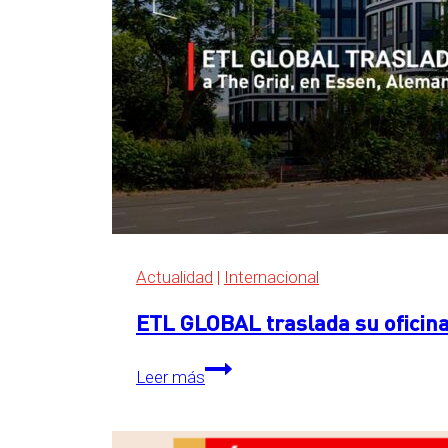
Actualidad
|
Internacional
ETL GLOBAL traslada su oficina
ETL
Leer más
GLOBAL
traslada
su