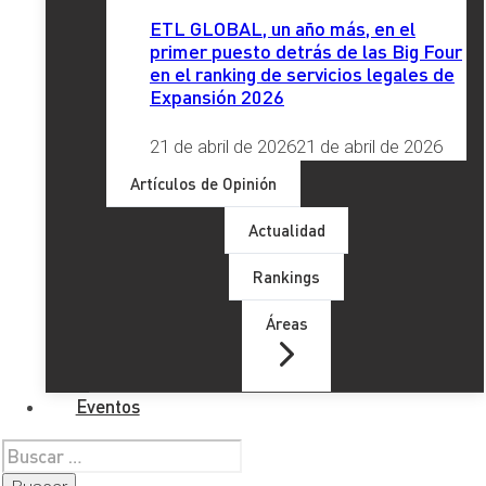
ETL GLOBAL, un año más, en el
primer puesto detrás de las Big Four
Email
*
en el ranking de servicios legales de
Expansión 2026
Teléfono
*
21 de abril de 2026
21 de abril de 2026
Provincia
*
Artículos de Opinión
Actualidad
Comentario
*
Rankings
RGPD
*
Áreas
He leído y acepto la
Política de Privacidad
Enviar
Eventos
Buscar:
Etiquetas