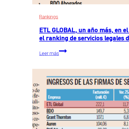
Rankings
ETL GLOBAL, un año más, en el 
el ranking de servicios legales
ETL
Leer más
GLOBAL,
un
año
más,
en
el
primer
puesto
detrás
de