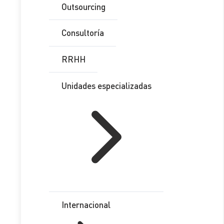
Outsourcing
participaciones de una empresa
emergente) exentos
Consultoría
2. Regla especial de valoración de
los rendimientos del trabajo en
RRHH
especie por acciones o
participaciones concedidas a los
Unidades especializadas
trabajadores de empresas
emergentes
3. Regla especial de imputación
temporal para rendimientos del
trabajo en especie derivados de la
entrega de acciones o
participaciones de una empresa
emergente
4. Rendimientos del trabajo
obtenidos por la gestión de
Internacional
fondos vinculados al
emprendimiento, a la innovación y