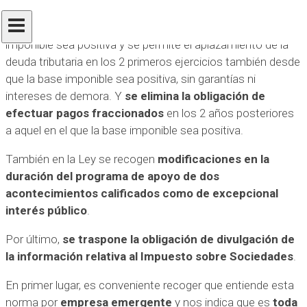
establecimiento permanente) se reduce el tipo
impositivo
en los 4 primeros ejercicios desde que la base
imponible sea positiva y se permite el aplazamiento de la
deuda tributaria en los 2 primeros ejercicios también desde
que la base imponible sea positiva, sin garantías ni
intereses de demora. Y
se elimina la obligación de
efectuar pagos fraccionados
en los 2 años posteriores
a aquel en el que la base imponible sea positiva.
También en la Ley se recogen
modificaciones en la
duración del programa de apoyo de dos
acontecimientos calificados como de excepcional
interés público
.
Por último,
se traspone la obligación de divulgación de
la información relativa al Impuesto sobre Sociedades
.
En primer lugar, es conveniente recoger que entiende esta
norma por
empresa emergente
y nos indica que es
toda