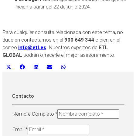
inicien a partir del 22 de junio 2024.
Para cualquier consulta relacionada con este tema, no
dude en contactarnos en el
900 649 344
o bien en el
correo
info@etl.es
. Nuestros expertos de
ETL
GLOBAL
podrán ofrecerle el mejor asesoramiento.
Compartir
Compartir
Compartir
Compartir
Compartir
X
Facebook
LinkedIn
Email
WhatsApp
en
en
en
en
en
(Twitter)
Contacto
Nombre Completo
*
Email
*