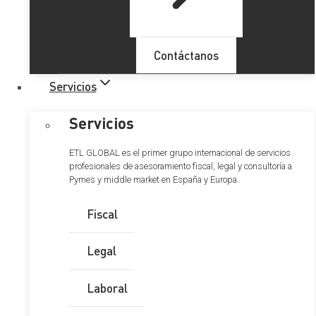
Tabla de Contenidos
Régimen fiscal especial para las empresas
Contáctanos
emergentes
I. IMPUESTO SOBRE SOCIEDADES E
Servicios
IMPUESTO SOBRE LA RENTA DE NO
RESIDENTES (CON
Servicios
ESTABLECIMIENTO PERMANENTE)
1. Tipos de gravamen de las
ETL GLOBAL es el primer grupo internacional de servicios
profesionales de asesoramiento fiscal, legal y consultoría a
empresas emergentes
Pymes y middle market en España y Europa.
2. Aplazamiento de la tributación
de una empresa emergente
Fiscal
3. Supresión de la obligación de
efectuar pagos fraccionados
Legal
II. IMPUESTO SOBRE LA RENTA DE
LAS PERSONAS FÍSICAS
Laboral
1. Rendimientos del trabajo en
especie (entrega de acciones o