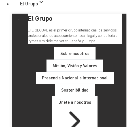
El Grupo
El Grupo
ETL GLOBAL es el primer grupo internacional de servicios
profesionales de asesoramiento fiscal, legal y consultoría a
Pymes y middle market en España y Europa.
Sobre nosotros
Misión, Visión y Valores
Medidas fiscales en la Ley de
Presencia Nacional e Internacional
fomento de empresas
Sostenibilidad
emergentes “Startups”
Únete a nosotros