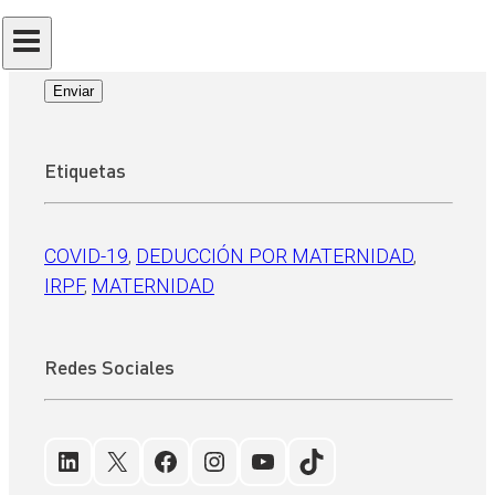
He leído y acepto la
Política de Privacidad
Enviar
Etiquetas
COVID-19
, 
DEDUCCIÓN POR MATERNIDAD
, 
IRPF
, 
MATERNIDAD
Redes Sociales
LinkedIn
X
Facebook
Instagram
YouTube
TikTok