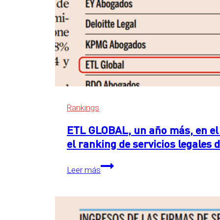
Rankings
ETL GLOBAL, un año más, en el 
el ranking de servicios legales
ETL
Leer más
GLOBAL,
un
año
más,