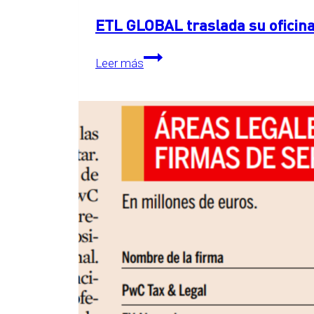
ETL GLOBAL traslada su oficina
ETL
Leer más
GLOBAL
traslada
su
oficina
central
a
The
Grid,
en
Essen,
Alemania