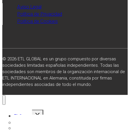
Aviso Legal
Política de Privacidad
Política de Cookies
© 2026 ETL GLOBAL es un grupo compuesto por diversas
sociedades limitadas españolas independientes. Todas las
sociedades son miembros de la organización internacional de
ETL INTERNACIONAL en Alemania, constituida por firmas
independientes asociadas de todo el mundo.
Alternar
El Grupo
menú
hijo
Sobre Nosotros
Misión, Visión y Valores