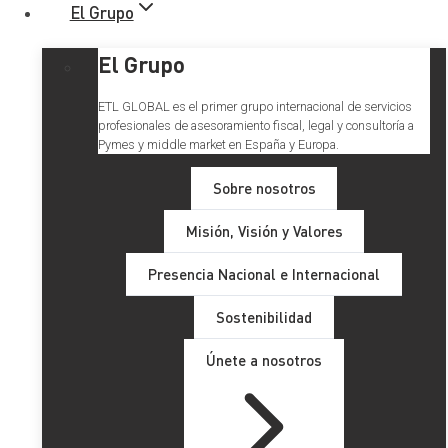
El Grupo
El Grupo
ETL GLOBAL es el primer grupo internacional de servicios
profesionales de asesoramiento fiscal, legal y consultoría a
Pymes y middle market en España y Europa.
Sobre nosotros
Misión, Visión y Valores
IRPF. Modificación de la
Presencia Nacional e Internacional
deducción por maternidad a
Sostenibilidad
las mujeres que sufrieron la
Únete a nosotros
crisis sanitaria de la COVID-19