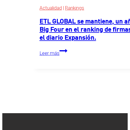
Actualidad
|
Rankings
ETL GLOBAL se mantiene, un año
Big Four en el ranking de firma
el diario Expansión.
ETL
Leer más
GLOBAL
se
mantiene,
un
año
más,
en
el
primer
puesto
detrás