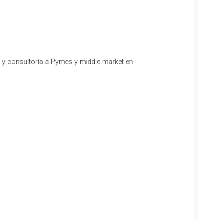
l y consultoría a Pymes y middle market en
e la autoliquidación rectificativa. Este nuevo
a procedimientos más complejos o esperar una
tación en el sistema tributario español.
ciones presentadas previamente, dando paso a la figura