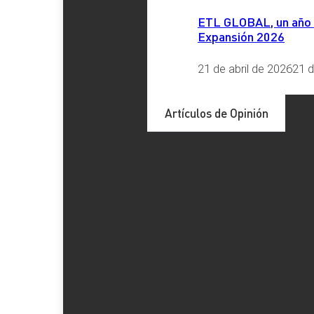
Se añaden nuevas casillas, como la
casilla 108
, que d
ETL GLOBAL, un año má
destinada a reflejar devoluciones derivadas de rectific
Expansión 2026
Excepciones a la autoliquidación recti
21 de abril de 2026
21 d
Aunque la autoliquidación rectificativa se convierte en el pr
Artículos de Opinión
Vulneración de normas de rango superior
: En estos
tradicional de solicitud de rectificación de autoliquidac
Rectificación de cuotas repercutidas a otros oblig
mediante el procedimiento de solicitud de rectificación
Conclusión
La autoliquidación rectificativa supone un avance en la simpl
rectificación y eliminación de la carga administrativa asociad
Para cualquier consulta relacionada con este tema, no dude
ofrecerle el mejor asesoramiento.