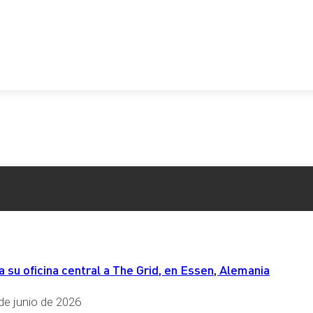
 que se aplicará la autoliquidación rectificativa son:
nadero
a los impuestos cuya recaudación está cedida a las Comunid
l Impuesto sobre Sucesiones y Donaciones, o el Impuesto so
ra de la autoliquidación rectificativa. Mediante la
Orden HAC
ara la declaración de este impuesto.
su oficina central a The Grid, en Essen, Alemania
 novedades:
omplementaria», pasa a llamarse «rectificativa».
de junio de 2026