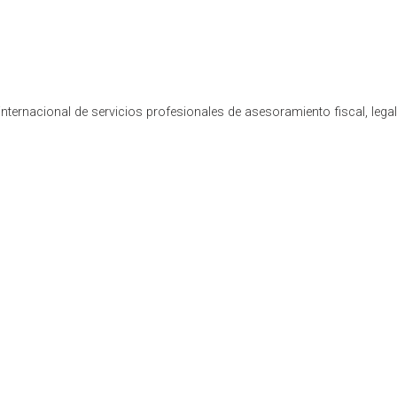
nternacional de servicios profesionales de asesoramiento fiscal, lega
 IVA
bito tributario español, destacando la creación de la figura d
metidos en sus autoliquidaciones sin necesidad de recurrir 
 principales características de esta nueva figura y su implemen
rectificativa
13/2023, se modificó el régimen de corrección de autoliquida