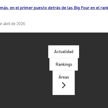
ebe completarse cuando la rectificación obedezca a discrepanci
s, en el primer puesto detrás de las Big Four en el rank
aciones practicadas por el contribuyente.
ficativa en el IVA
e abril de 2026
ocedimiento general para corregir errores en el IVA, existen do
 casos, el contribuyente puede optar entre presentar una autoli
iones.
Actualidad
ados tributarios
: Estas situaciones siguen estando excluidas 
.
Rankings
Áreas
ificación del régimen de corrección de errores en el sistema tr
a a las solicitudes tradicionales, esta nueva figura promete ma
 en contactarnos en el
900 649 344
o bien en el correo
info@