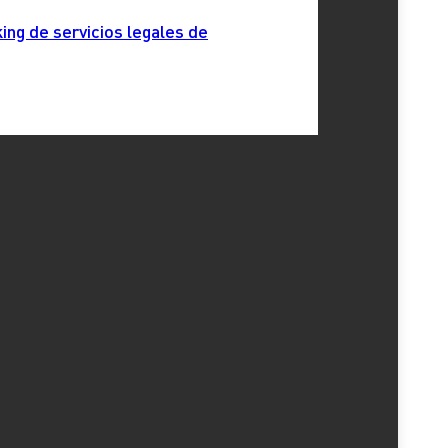
as de criterio administrativo, y la
casilla 111
,
ing de servicios legales de
s excepciones:
quidación rectificativa o utilizar el procedimiento
de la autoliquidación rectificativa y deben corregirse
ibutario español. Al unificar los procesos de
yor agilidad y eficiencia para los contribuyentes.
etl.es
. Nuestros expertos de
ETL GLOBAL
podrán