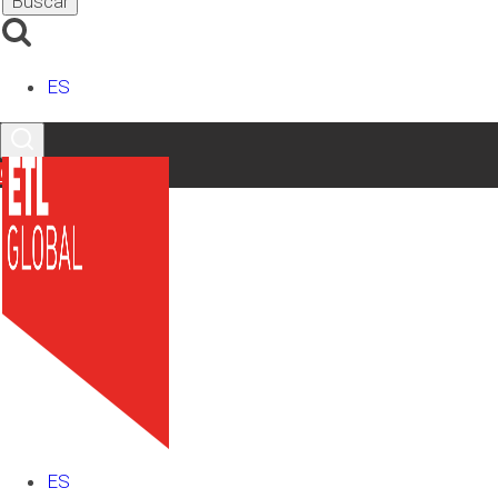
Mayo 2022: 548, 566, 581.
Declaración de operaciones por los destinatarios
registrados, representantes fiscales y receptores
ES
autorizados: 510.
IMPUESTO ESPECIAL SOBRE LA
Contacto
ELECTRICIDAD
Mayo 2022. Grandes empresas: 560.
IMPUESTOS MEDIOAMBIENTALES
Pago fraccionado 2022: 584.
IMPUESTO SOBRE LAS PRIMAS DE
SEGUROS
ES
Mayo 2022: 430.