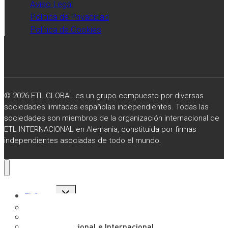
Aviso Legal
Política de Privacidad
Política de Cookies
© 2026 ETL GLOBAL es un grupo compuesto por diversas
sociedades limitadas españolas independientes. Todas las
sociedades son miembros de la organización internacional de
ETL INTERNACIONAL en Alemania, constituida por firmas
independientes asociadas de todo el mundo.
Alternar
El Grupo
menú
hijo
Sobre Nosotros
Misión, Visión y Valores
Presencia Nacional e Internacional