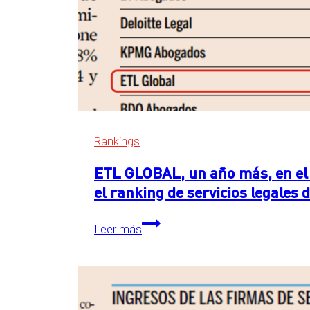
Rankings
ETL GLOBAL, un año más, en el 
el ranking de servicios legales
ETL
Leer más
GLOBAL,
un
año
más,
en