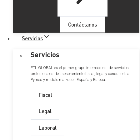
DEL 1 DE JUNIO HASTA EL 30 DE JUNIO
RENTA Y PATRIMONIO
Contáctanos
HASTA EL 20 DE JUNIO
RENTA Y SOCIEDADES
Servicios
IVA
IMPUESTOS ESPECIALES
Servicios
MEDIOAMBIENTALES
IMPUESTOS ESPECIALES DE
ETL GLOBAL es el primer grupo internacional de servicios
FABRICACIÓN
profesionales de asesoramiento fiscal, legal y consultoría a
IMPUESTO ESPECIAL SOBRE LA
Pymes y middle market en España y Europa.
ELECTRICIDAD
Fiscal
IMPUESTOS MEDIOAMBIENTALES
IMPUESTO SOBRE LAS PRIMAS DE
Legal
SEGUROS
HASTA EL 27 DE JUNIO
RENTA Y PATRIMONIO
Laboral
HASTA EL 30 DE JUNIO