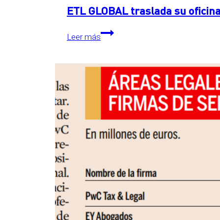
ETL GLOBAL traslada su oficina
ETL
Leer más
GLOBAL
traslada
su
oficina
central
a
The
Grid,
en
Essen,
Alemania