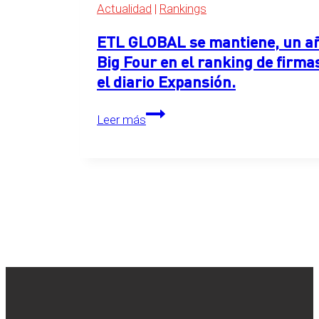
Actualidad
|
Rankings
ETL GLOBAL se mantiene, un año
Big Four en el ranking de firma
el diario Expansión.
ETL
Leer más
GLOBAL
se
mantiene,
un
año
más,
en
el
primer
puesto
detrás