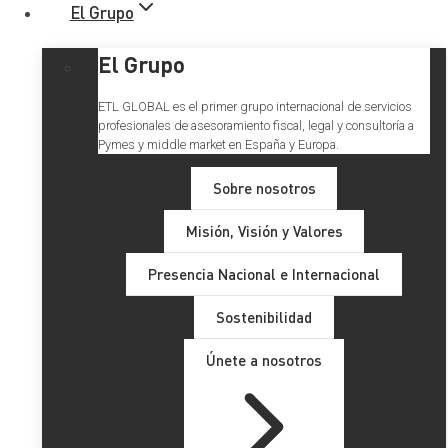
El Grupo
El Grupo
ETL GLOBAL es el primer grupo internacional de servicios
profesionales de asesoramiento fiscal, legal y consultoría a
Pymes y middle market en España y Europa.
Sobre nosotros
Misión, Visión y Valores
CALENDARIO DEL
Presencia Nacional e Internacional
CONTRIBUYENTE 2022
Sostenibilidad
Únete a nosotros
Tabla de Contenidos