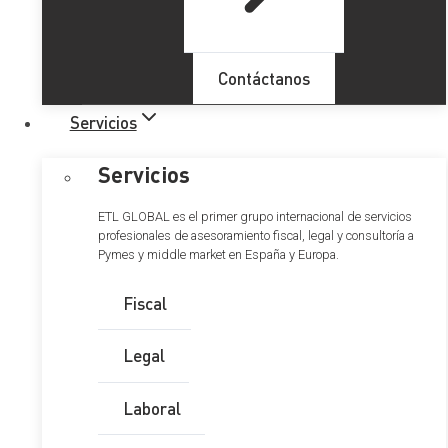
Contáctanos
Servicios
Servicios
ETL GLOBAL es el primer grupo internacional de servicios
profesionales de asesoramiento fiscal, legal y consultoría a
Pymes y middle market en España y Europa.
Aspectos problemáticos de la
exención por reinversión en el
Fiscal
IRPF
Legal
Laboral