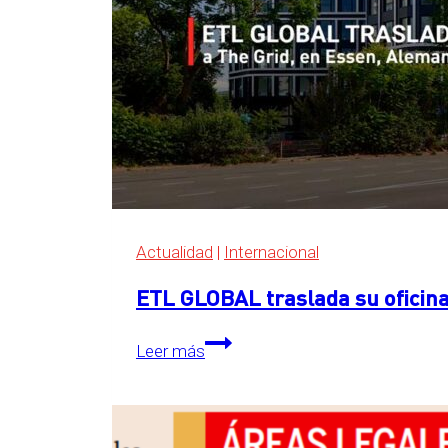
Actualidad
|
Internacional
ETL GLOBAL traslada su oficina
ETL
Leer más
GLOBAL
traslada
su
oficina