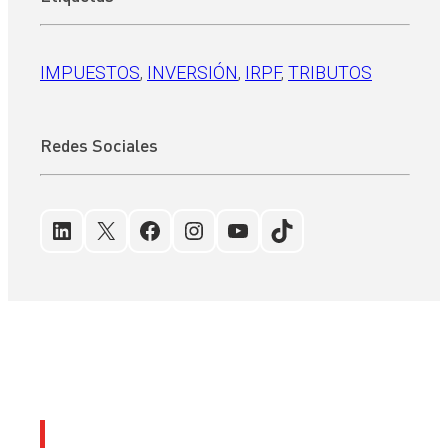
IMPUESTOS
, 
INVERSIÓN
, 
IRPF
, 
TRIBUTOS
Redes Sociales
LinkedIn
X
Facebook
Instagram
YouTube
TikTok
Últimos artículos