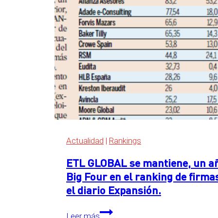
Big
Four
en
el
ranking
de
servicios
legales
de
Expansión
2026
Actualidad
|
Rankings
ETL GLOBAL se mantiene, un año
Big Four en el ranking de firma
el diario Expansión.
ETL
Leer más