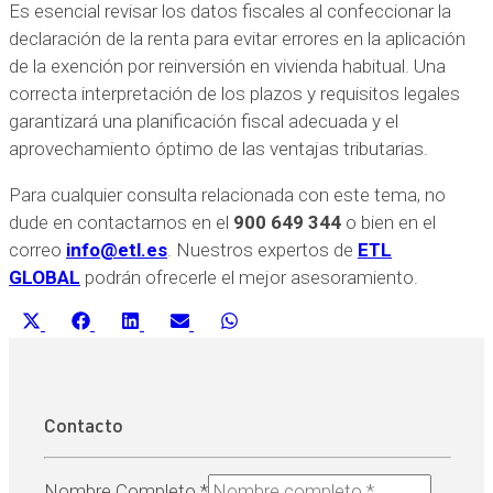
Es esencial revisar los datos fiscales al confeccionar la
declaración de la renta para evitar errores en la aplicación
de la exención por reinversión en vivienda habitual. Una
correcta interpretación de los plazos y requisitos legales
garantizará una planificación fiscal adecuada y el
aprovechamiento óptimo de las ventajas tributarias.
Para cualquier consulta relacionada con este tema, no
dude en contactarnos en el
900 649 344
o bien en el
correo
info@etl.es
. Nuestros expertos de
ETL
GLOBAL
podrán ofrecerle el mejor asesoramiento.
Compartir
Compartir
Compartir
Compartir
Compartir
X
Facebook
LinkedIn
Email
WhatsApp
en
en
en
en
en
(Twitter)
Contacto
Nombre Completo
*