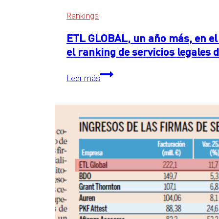
Rankings
ETL GLOBAL, un año más, en el 
el ranking de servicios legales
ETL
Leer más
GLOBAL,
un
año
más,
en
el
primer
puesto
detrás
de
las