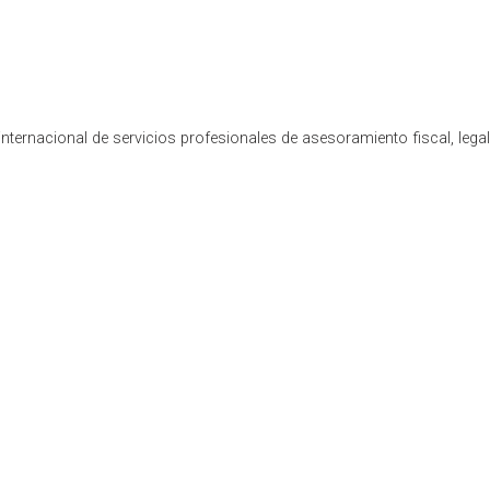
TRÓNICA Y EL PROYECTO VERIFACTU
nternacional de servicios profesionales de asesoramiento fiscal, lega
presenta un hito en la digitalización empresarial en España. Im
ir la morosidad y combatir el fraude fiscal. A través del Re
 Facturación (SIF), mientras que el sistema VERIFACTU facilit
 en el Real Decreto 1007/2023. Este cambio responde a la nec