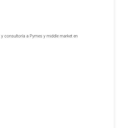
l y consultoría a Pymes y middle market en
pulsada por la Ley 18/2022 («Ley Crea y Crece»), esta
al Decreto 1007/2023 y la Orden HAC/1177/2024, se
ará el reporte inmediato de facturas a la Agencia
esidad de dar tiempo a las organizaciones para adaptar