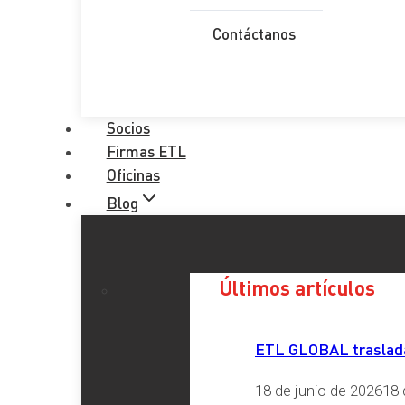
Contáctanos
Sistema VERIFACTU:
Diseñado para enviar registros de facturación a la Agen
Reduce la posibilidad de fraude mediante el control co
Incluye una mención obligatoria en las facturas: «Factu
Socios
Firmas ETL
Plazos de Implementación:
Oficinas
Blog
Empresas
: Hasta enero de 2026 para adaptarse a los
Autónomos
: Hasta julio de 2026, considerando la com
Sanciones:
El incumplimiento de los requisitos puede acarr
Últimos artículos
con la normativa.
FACTURA ELECTRÓNICA OBLIGATOR
ETL GLOBAL traslada 
La Ley Crea y Crece establece la obligatoriedad de la factur
18 de junio de 2026
18 