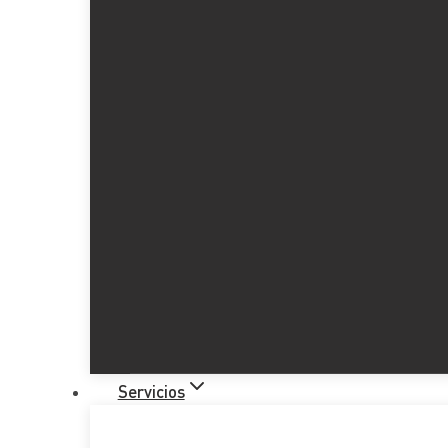
Adaptación a los sistemas infor
Tabla de Contenidos
SISTEMAS INFORMÁTICOS DE FACTURACIÓN (S
Principales Características de los SIF:
Sistema VERIFACTU:
Plazos de Implementación:
Servicios
FACTURA ELECTRÓNICA OBLIGATORIA
Aspectos Clave:
Beneficios: