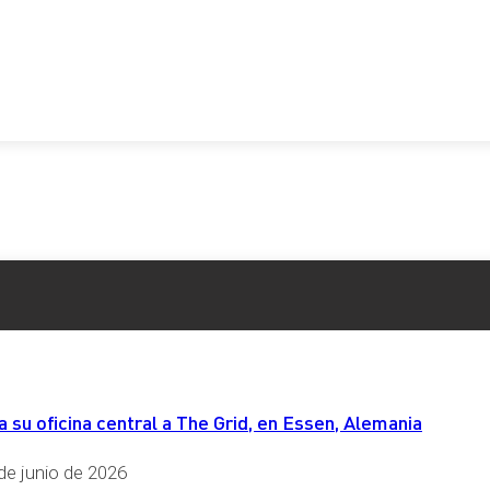
cia Tributaria en tiempo real.
ntinuo de las operaciones.
ra verificable en la sede electrónica de la AEAT».
 nuevos requisitos normativos y tecnológicos.
plejidad y los recursos necesarios para cumplir con estas obl
ear sanciones de hasta 50.000 euros por ejercicio fiscal, des
IA
su oficina central a The Grid, en Essen, Alemania
a electrónica para empresarios y profesionales en sus relacio
de junio de 2026