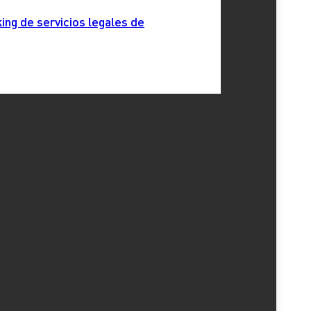
ing de servicios legales de
año o volumen de operaciones.
cesibilidad.
cial. Además, la Agencia Tributaria podrá remitir
es económicas.